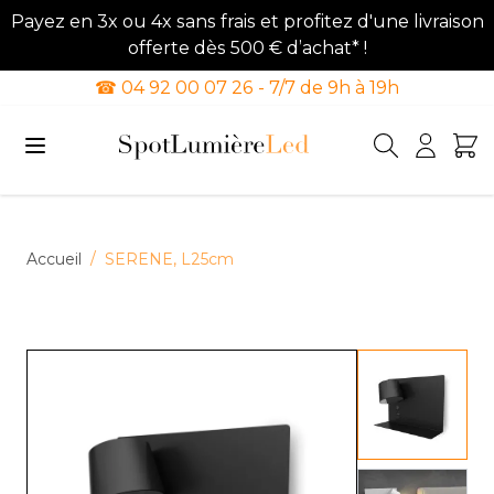
Payez en 3x ou 4x sans frais et profitez d'une livraison
offerte dès 500 € d’achat* !
☎ 04 92 00 07 26 - 7/7 de 9h à 19h
Allez au contenu
Accueil
/
SERENE, L25cm
View lar
View lar