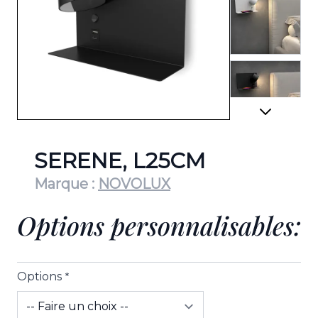
View lar
View lar
SERENE, L25CM
Marque :
NOVOLUX
Options personnalisables:
View lar
Options
*