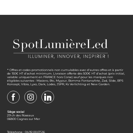
* Offres et codes promotionnels non cumulables avec d'autres offres et à partir
de 150€ HT d'achat minimum. Livraison offerte dès 500€ HT d'achat (prix initial,
valable uniquement en FRANCE hors Corse) sauf pour les marques non
éligibles suivantes : Masiero, Btc, Myyour, Bomma FontanaArte, Zad, Slide, BPS
Koncept, Vibia, Lyxo, Dark, Lodes, JSPR, Ks Verlichting et New Garden.
FACEBOOK
INSTAGRAM
LINKEDIN
Siège social
29 ch des Roseaux
06800 Cagnes sur Mer
Téléphone : 04.92.00.07.26