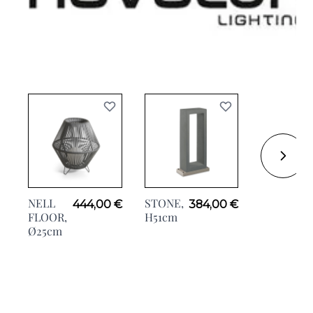
NELL
STONE,
NELL,
444,00 €
384,00 €
6
FLOOR,
H51cm
Ø56cm
Ø25cm