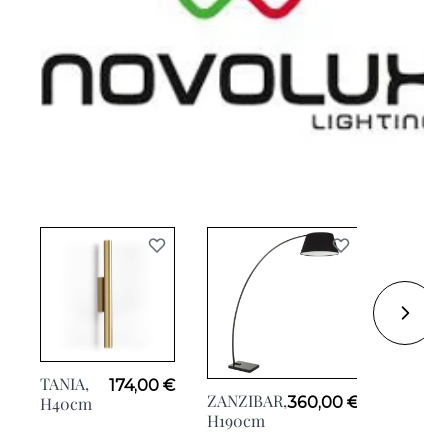
TANIA,
ORBITA
174,00 €
ZANZIBAR,
H40cm
Ø24cm
360,00 €
H190cm