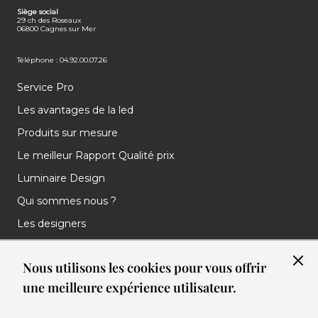
Siège social
29 ch des Roseaux
06800 Cagnes sur Mer
Téléphone : 04.92.00.07.26
Service Pro
Les avantages de la led
Produits sur mesure
Le meilleur Rapport Qualité prix
Luminaire Design
Qui sommes nous ?
Les designers
Les marques
Nous utilisons les cookies pour vous offrir
Nos réalisations
une meilleure expérience utilisateur.
Nos Clients
Les nouveautés