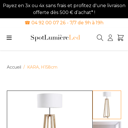
Payez en 3x ou 4x sans frais et profitez d'une livraison
offerte dès 500 € d’achat* !
☎ 04 92 00 07 26 - 7/7 de 9h à 19h
Allez au contenu
Accueil
/
KARA, H158cm
View lar
View lar