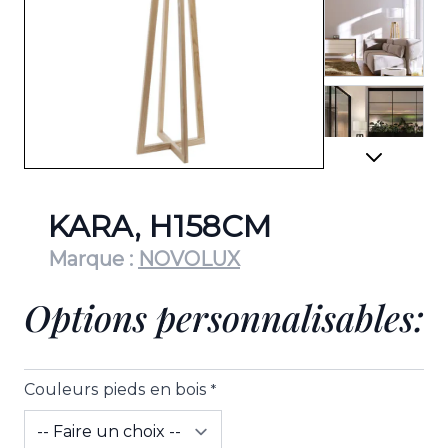
View lar
View lar
KARA, H158CM
Marque :
NOVOLUX
Options personnalisables:
View lar
Couleurs pieds en bois
*