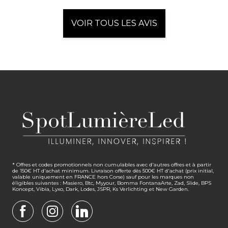
VOIR TOUS LES AVIS
* Offres et codes promotionnels non cumulables avec d'autres offres et à partir
de 150€ HT d'achat minimum. Livraison offerte dès 500€ HT d'achat (prix initial,
valable uniquement en FRANCE hors Corse) sauf pour les marques non
éligibles suivantes : Masiero, Btc, Myyour, Bomma FontanaArte, Zad, Slide, BPS
Koncept, Vibia, Lyxo, Dark, Lodes, JSPR, Ks Verlichting et New Garden.
FACEBOOK
INSTAGRAM
LINKEDIN