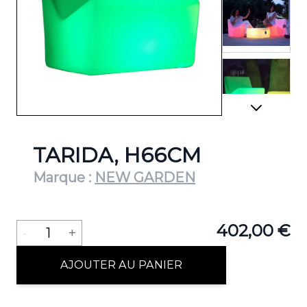
View lar
View lar
TARIDA, H66CM
Marque :
NEW GARDEN
View lar
Quantité
402,00 €
-
1
+
AJOUTER AU PANIER
View lar