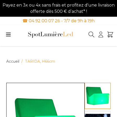
Payez en 3x ou 4x sans frais et profitez d'une livraison
offerte dès 500 € d’achat* !
☎ 04 92 00 07 26 - 7/7 de 9h à 19h
Allez au contenu
Accueil
/
TARIDA, H66cm
View lar
View lar