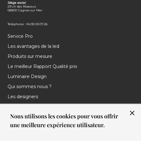
Siège social
29 ch des Roseaux
06800 Cagnes sur Mer
Téléphone : 04.92.00.07.26
Service Pro
Les avantages de la led
Produits sur mesure
Le meilleur Rapport Qualité prix
Luminaire Design
Qui sommes nous ?
Les designers
Les marques
Nous utilisons les cookies pour vous offrir
Nos réalisations
une meilleure expérience utilisateur.
Nos Clients
Les nouveautés