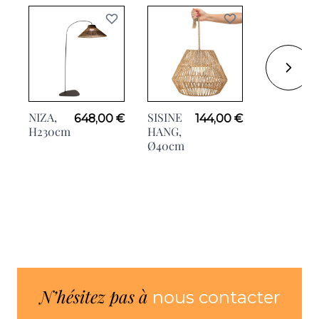
NIZA,
SISINE
SAONA
648,00 €
144,00 €
H230cm
HANG,
HANG,
Ø40cm
Ø18cm
N’hésitez pas à
nous contacter