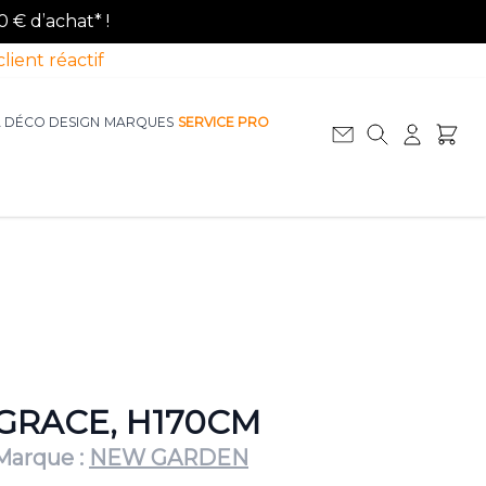
0 € d’achat* !
client réactif
A DÉCO DESIGN
MARQUES
SERVICE PRO
Afficher le sous-menu pour la catégorie La D
Afficher le sous-menu pour la catégorie Le Mobilier
GRACE, H170CM
Marque :
NEW GARDEN