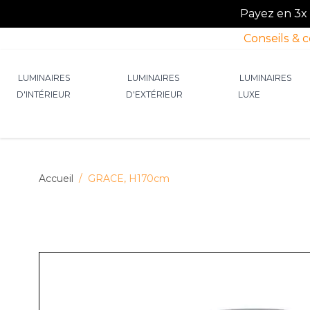
Payez en 3x o
Conseils & 
Allez au contenu
LUMINAIRES
LUMINAIRES
LUMINAIRES
D'INTÉRIEUR
D'EXTÉRIEUR
LUXE
Afficher le sous-menu pour la catégorie Lumin
Afficher le sous-menu p
Afficher 
Accueil
/
GRACE, H170cm