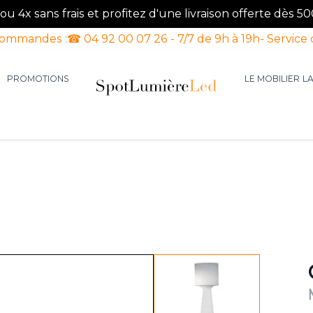
u 4x sans frais et profitez d'une livraison offerte dès 50
commandes :
☎ 04 92 00 07 26 - 7/7 de 9h à 19h
- Service 
PROMOTIONS
LE MOBILIER
L
aires d'intérieur
our la catégorie Luminaires d'extérieur
le sous-menu pour la catégorie Luminaires Luxe
View larger image