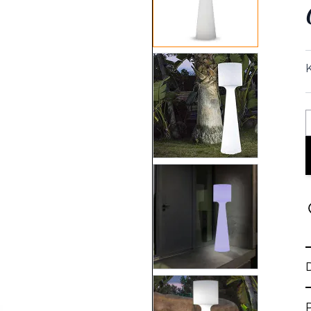
View larger image
K
View larger image
View larger image