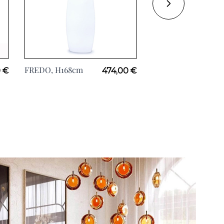
FREDO, H168cm
FITY Blanc, H160c
 €
474,00 €