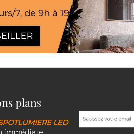
urs/7, de 9h à 19h
EILLER
bons plans
Adresse email
SPOTLUMIERE LED
on immédiate.