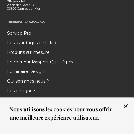
Siège social
29 ch des Roseaux
06800 Cagnes sur Mer
Téléphone : 04.92.00.07.26
Service Pro
Les avantages de la led
Produits sur mesure
Le meilleur Rapport Qualité prix
Luminaire Design
Qui sommes nous ?
Les designers
Les marques
Nous utilisons les cookies pour vous offrir
Nos réalisations
une meilleure expérience utilisateur.
Nos Clients
Les nouveautés