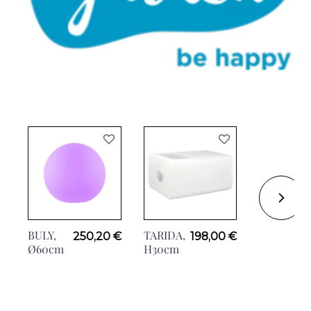
BULY,
TARIDA,
250,20 €
198,00 €
Ø60cm
H30cm
PALMA
BOTELLE
H70cm