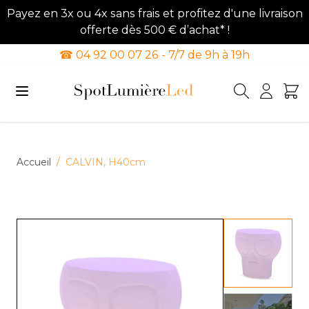
Payez en 3x ou 4x sans frais et profitez d'une livraison
offerte dès 500 € d’achat* !
☎ 04 92 00 07 26 - 7/7 de 9h à 19h
Allez au contenu
Accueil
/
CALVIN, H40cm
View lar
View lar