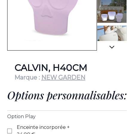
View lar
View lar
CALVIN, H40CM
Marque :
NEW GARDEN
Options personnalisables:
View lar
Option Play
Enceinte incorporée
+