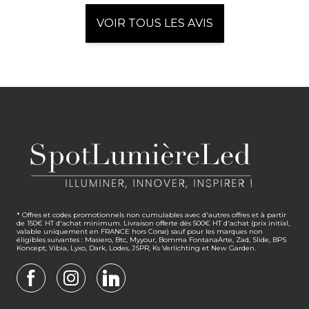
VOIR TOUS LES AVIS
* Offres et codes promotionnels non cumulables avec d'autres offres et à partir
de 150€ HT d'achat minimum. Livraison offerte dès 500€ HT d'achat (prix initial,
valable uniquement en FRANCE hors Corse) sauf pour les marques non
éligibles suivantes : Masiero, Btc, Myyour, Bomma FontanaArte, Zad, Slide, BPS
Koncept, Vibia, Lyxo, Dark, Lodes, JSPR, Ks Verlichting et New Garden.
FACEBOOK
INSTAGRAM
LINKEDIN