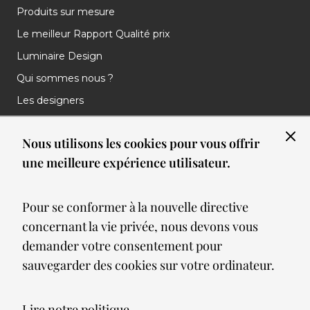
Produits sur mesure
Le meilleur Rapport Qualité prix
Luminaire Design
Qui sommes nous ?
Les designers
Les marques
Nous utilisons les cookies pour vous offrir
Nos réalisations
une meilleure expérience utilisateur.
Nos Clients
Les nouveautés
Pour se conformer à la nouvelle directive
Meilleures ventes
concernant la vie privée, nous devons vous
Blog
demander votre consentement pour
sauvegarder des cookies sur votre ordinateur.
© 2026 Spot lumiere led. All Rights Reserved
Lire notre politique