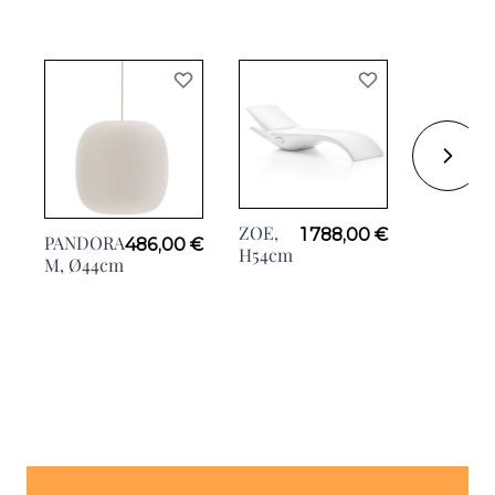
ZOE,
CLOE,
1 788,00 €
PANDORA
486,00 €
H54cm
H54cm
M, Ø44cm