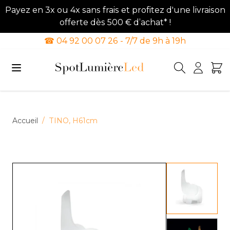
Payez en 3x ou 4x sans frais et profitez d'une livraison
offerte dès 500 € d’achat* !
☎ 04 92 00 07 26 - 7/7 de 9h à 19h
Allez au contenu
Accueil
/
TINO, H61cm
View lar
View lar