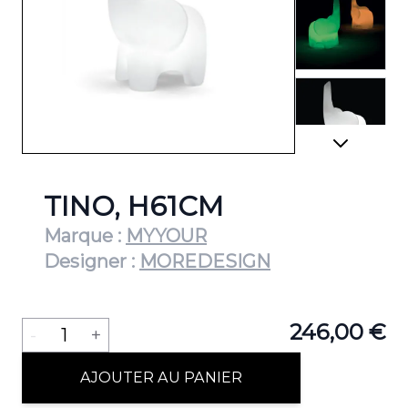
View lar
View lar
TINO, H61CM
Marque :
MYYOUR
Designer :
MOREDESIGN
View lar
Quantité
246,00 €
-
1
+
AJOUTER AU PANIER