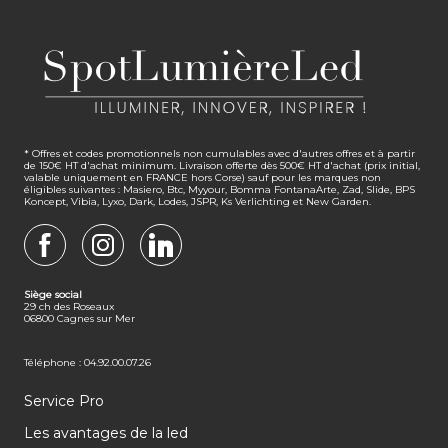
* Offres et codes promotionnels non cumulables avec d'autres offres et à partir
de 150€ HT d'achat minimum. Livraison offerte dès 500€ HT d'achat (prix initial,
valable uniquement en FRANCE hors Corse) sauf pour les marques non
éligibles suivantes : Masiero, Btc, Myyour, Bomma FontanaArte, Zad, Slide, BPS
Koncept, Vibia, Lyxo, Dark, Lodes, JSPR, Ks Verlichting et New Garden.
FACEBOOK
INSTAGRAM
LINKEDIN
Siège social
29 ch des Roseaux
06800 Cagnes sur Mer
Téléphone : 04.92.00.07.26
Service Pro
Les avantages de la led