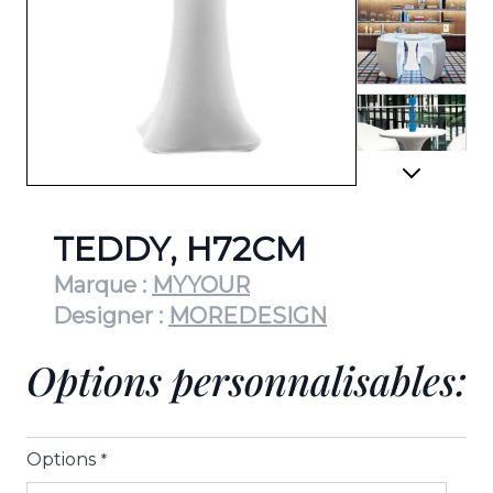
View lar
View lar
TEDDY, H72CM
Marque :
MYYOUR
Designer :
MOREDESIGN
View lar
Options personnalisables:
Options
*
View lar