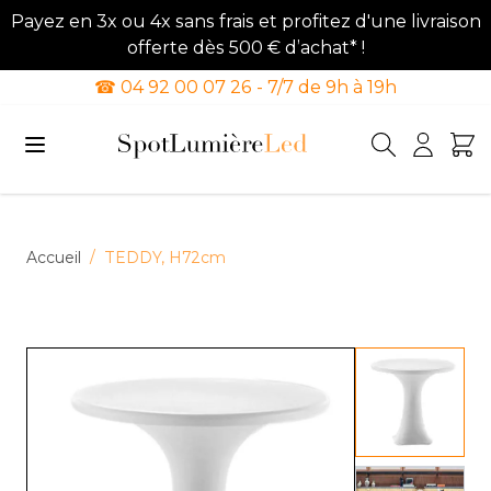
Payez en 3x ou 4x sans frais et profitez d'une livraison
offerte dès 500 € d’achat* !
☎ 04 92 00 07 26 - 7/7 de 9h à 19h
Allez au contenu
Accueil
/
TEDDY, H72cm
View lar
View lar