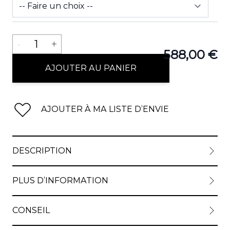
Quantité
View lar
-
1
+
588,00 €
AJOUTER AU PANIER
View lar
AJOUTER À MA LISTE D’ENVIE
DESCRIPTION
View lar
PLUS D’INFORMATION
CONSEIL