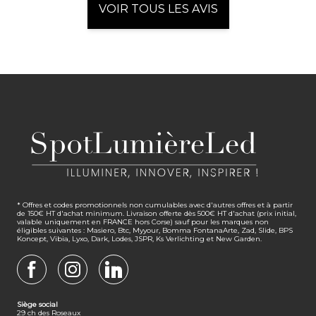
VOIR TOUS LES AVIS
* Offres et codes promotionnels non cumulables avec d'autres offres et à partir
de 150€ HT d'achat minimum. Livraison offerte dès 500€ HT d'achat (prix initial,
valable uniquement en FRANCE hors Corse) sauf pour les marques non
éligibles suivantes : Masiero, Btc, Myyour, Bomma FontanaArte, Zad, Slide, BPS
Koncept, Vibia, Lyxo, Dark, Lodes, JSPR, Ks Verlichting et New Garden.
FACEBOOK
INSTAGRAM
LINKEDIN
Siège social
29 ch des Roseaux