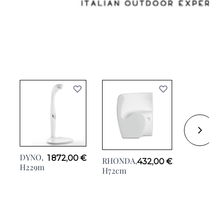
DYNO,
1 872,00 €
RHONDA,
432,00 €
H229m
H72cm
BARAON
D'ANGLE
H110cm