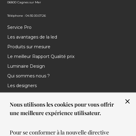
06800 Cagnes sur Mer
Téléphone : 04.92.00.07.26
Service Pro
Les avantages de la led
Produits sur mesure
Le meilleur Rapport Qualité prix
Luminaire Design
Qui sommes nous ?
Les designers
Les marques
Nous utilisons les cookies pour vous offrir
Nos réalisations
une meilleure expérience utilisateur.
Nos Clients
Les nouveautés
Pour se conformer à la nouvelle directive
Meilleures ventes