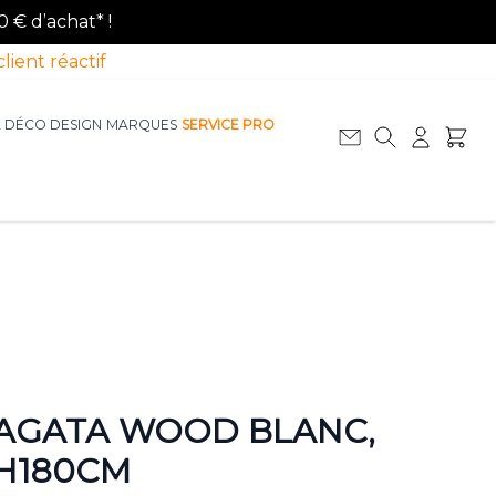
0 € d’achat* !
client réactif
A DÉCO DESIGN
MARQUES
SERVICE PRO
Afficher le sous-menu pour la catégorie La D
Afficher le sous-menu pour la catégorie Le Mobilier
AGATA WOOD BLANC,
H180CM