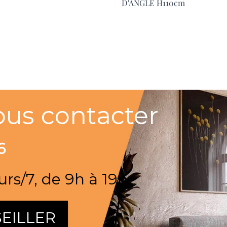
D'ANGLE H110cm
ous contacter
6
urs/7, de 9h à 19h
EILLER