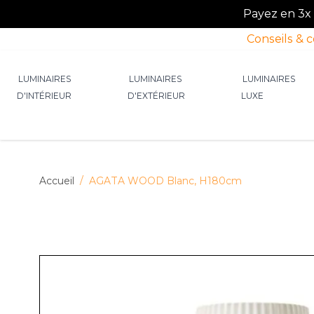
Payez en 3x o
Conseils & 
Allez au contenu
LUMINAIRES
LUMINAIRES
LUMINAIRES
D'INTÉRIEUR
D'EXTÉRIEUR
LUXE
Afficher le sous-menu pour la catégorie Lumin
Afficher le sous-menu p
Afficher 
Accueil
/
AGATA WOOD Blanc, H180cm