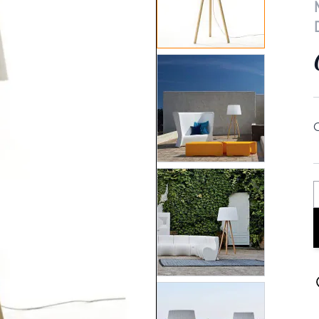
View larger image
View larger image
View larger image