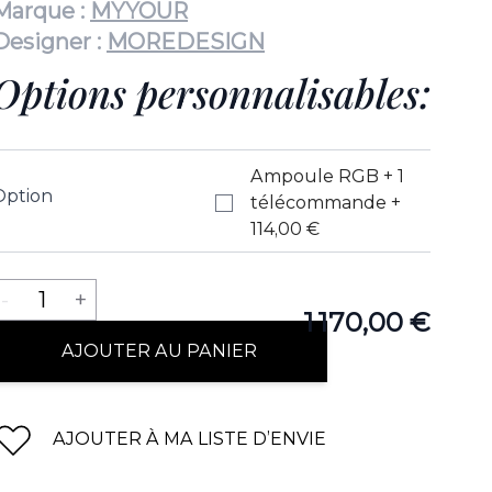
Marque :
MYYOUR
Designer :
MOREDESIGN
Options personnalisables:
Ampoule RGB + 1
Option
télécommande
+
114,00 €
Quantité
-
1
+
1 170,00 €
AJOUTER AU PANIER
AJOUTER À MA LISTE D’ENVIE