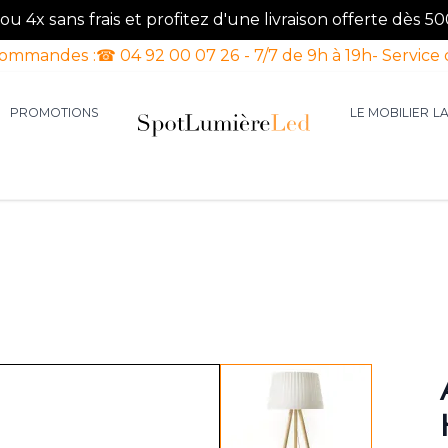
u 4x sans frais et profitez d'une livraison offerte dès 50
commandes :
☎ 04 92 00 07 26 - 7/7 de 9h à 19h
- Service 
PROMOTIONS
LE MOBILIER
L
aires d'intérieur
our la catégorie Luminaires d'extérieur
le sous-menu pour la catégorie Luminaires Luxe
View larger image