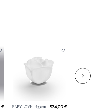
BABY LOVE, H33cm
AMPOULE, H205cm
0 €
534,00 €