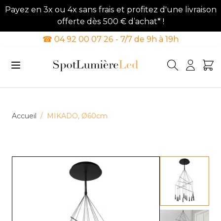
Payez en 3x ou 4x sans frais et profitez d'une livraison
offerte dès 500 € d’achat* !
☎ 04 92 00 07 26 - 7/7 de 9h à 19h
Allez au contenu
Accueil
/
MIKADO, Ø60cm
View lar
View lar