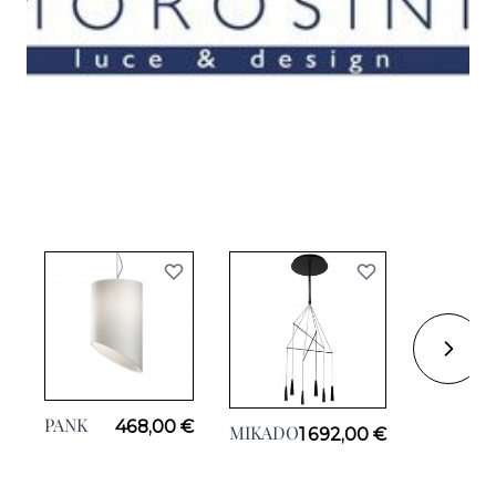
PANK
BIA XL
468,00 €
MIKADO
1 692,00 €