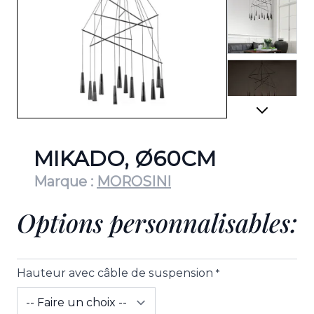
View lar
View lar
MIKADO, Ø60CM
Marque :
MOROSINI
Options personnalisables:
View lar
Hauteur avec câble de suspension
*
View lar