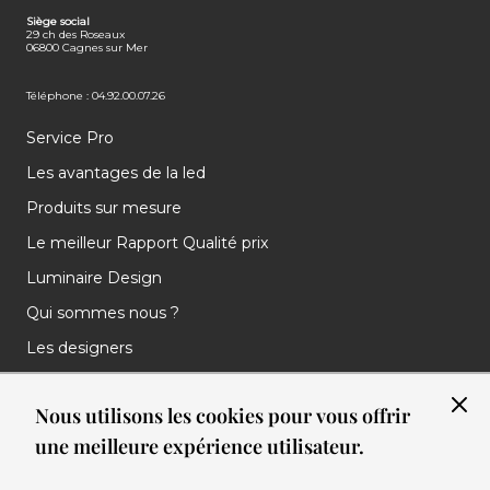
FACEBOOK
INSTAGRAM
LINKEDIN
Siège social
29 ch des Roseaux
06800 Cagnes sur Mer
Téléphone : 04.92.00.07.26
Service Pro
Les avantages de la led
Produits sur mesure
Le meilleur Rapport Qualité prix
Luminaire Design
Qui sommes nous ?
Les designers
Les marques
Nous utilisons les cookies pour vous offrir
Nos réalisations
une meilleure expérience utilisateur.
Nos Clients
Les nouveautés