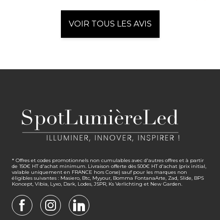
VOIR TOUS LES AVIS
* Offres et codes promotionnels non cumulables avec d'autres offres et à partir
de 150€ HT d'achat minimum. Livraison offerte dès 500€ HT d'achat (prix initial,
valable uniquement en FRANCE hors Corse) sauf pour les marques non
éligibles suivantes : Masiero, Btc, Myyour, Bomma FontanaArte, Zad, Slide, BPS
Koncept, Vibia, Lyxo, Dark, Lodes, JSPR, Ks Verlichting et New Garden.