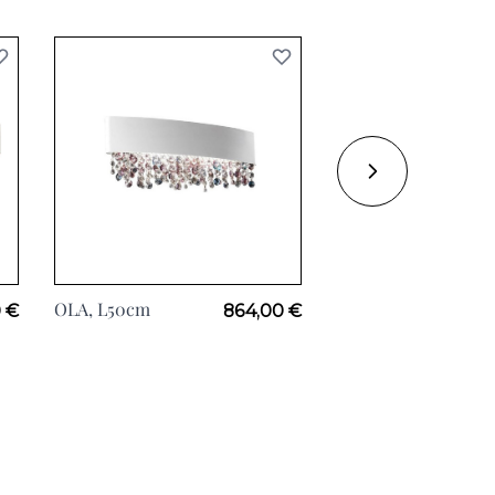
OLA, L50cm
OLA ROND, Ø40cm
0 €
864,00 €