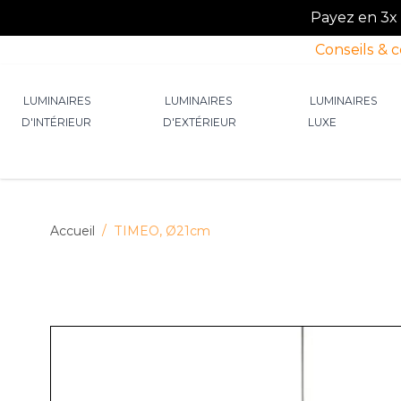
Payez en 3x o
Conseils & 
Allez au contenu
LUMINAIRES
LUMINAIRES
LUMINAIRES
D'INTÉRIEUR
D'EXTÉRIEUR
LUXE
Afficher le sous-menu pour la catégorie Lumin
Afficher le sous-menu p
Afficher 
Accueil
/
TIMEO, Ø21cm