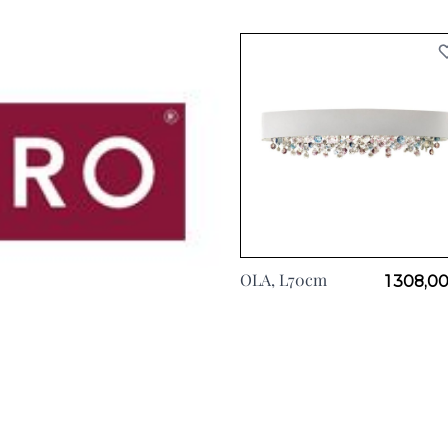
OLA, L70cm
1 308,0