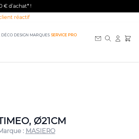
0 € d’achat* !
client réactif
A DÉCO DESIGN
MARQUES
SERVICE PRO
Afficher le sous-menu pour la catégorie La D
Afficher le sous-menu pour la catégorie Le Mobilier
TIMEO, Ø21CM
Marque :
MASIERO