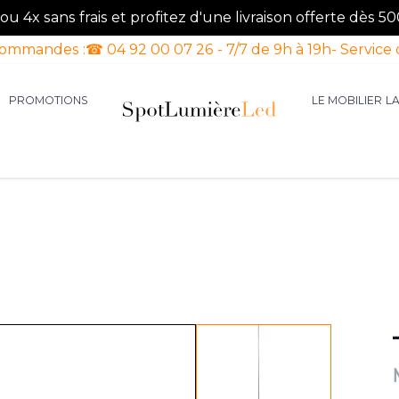
u 4x sans frais et profitez d'une livraison offerte dès 50
commandes :
☎ 04 92 00 07 26 - 7/7 de 9h à 19h
- Service 
PROMOTIONS
LE MOBILIER
L
aires d'intérieur
our la catégorie Luminaires d'extérieur
le sous-menu pour la catégorie Luminaires Luxe
View larger image