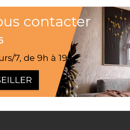
ous contacter
6
urs/7, de 9h à 19h
EILLER