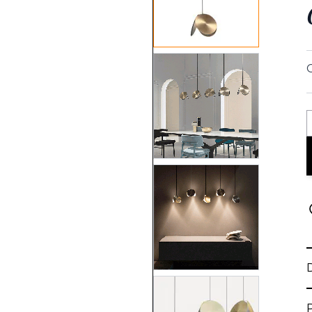
View larger image
View larger image
View larger image