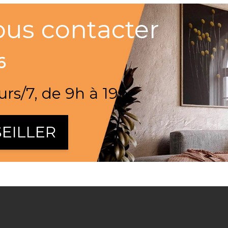
ous contacter
6
urs/7, de 9h à 19h
EILLER