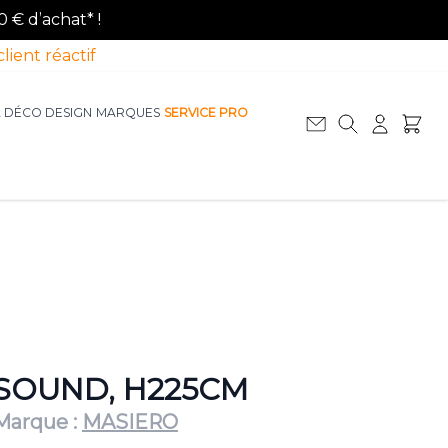
0 € d’achat* !
client réactif
A DÉCO DESIGN
MARQUES
SERVICE PRO
Afficher le sous-menu pour la catégorie La D
Afficher le sous-menu pour la catégorie Le Mobilier
SOUND, H225CM
Marque :
MASIERO