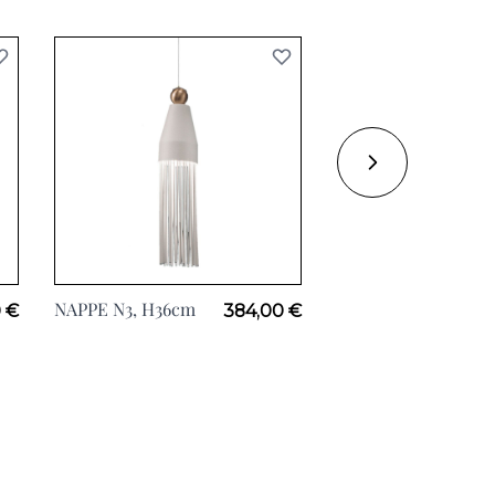
NAPPE N3, H36cm
NAPPE N6, H32cm
 €
384,00 €