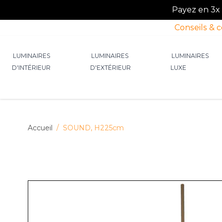
Payez en 3x o
Conseils & 
Allez au contenu
LUMINAIRES
LUMINAIRES
LUMINAIRES
D'INTÉRIEUR
D'EXTÉRIEUR
LUXE
Afficher le sous-menu pour la catégorie Lumin
Afficher le sous-menu p
Afficher 
Accueil
/
SOUND, H225cm