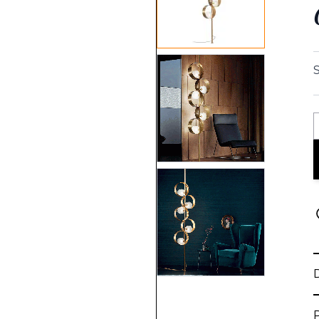
View larger image
View larger image