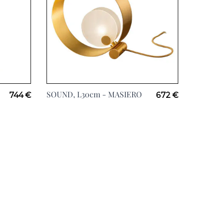
SOUND, L30cm -
MASIERO
744 €
672 €