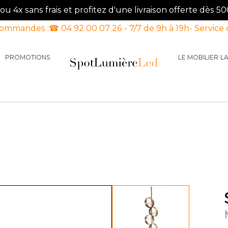
u 4x sans frais et profitez d'une livraison offerte dès 50
commandes :
☎ 04 92 00 07 26 - 7/7 de 9h à 19h
- Service 
PROMOTIONS
LE MOBILIER
L
aires d'intérieur
our la catégorie Luminaires d'extérieur
le sous-menu pour la catégorie Luminaires Luxe
View larger image