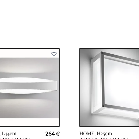
 L44cm -
HOME, H25cm -
264 €