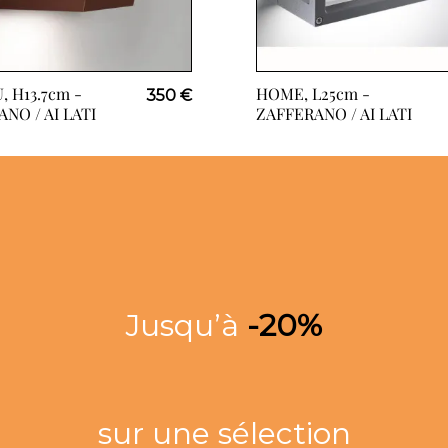
, H13.7cm -
HOME, L25cm -
350 €
NO / AI LATI
ZAFFERANO / AI LATI
Jusqu’à
-20%
sur une sélection