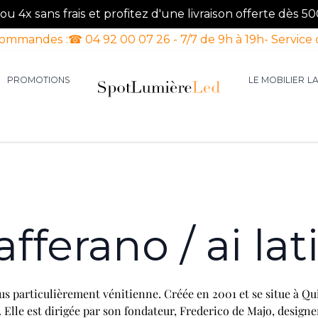
u 4x sans frais et profitez d'une livraison offerte dès 50
commandes :
☎ 04 92 00 07 26 - 7/7 de 9h à 19h
- Service 
PROMOTIONS
LE MOBILIER
L
aires d'intérieur
our la catégorie Luminaires d'extérieur
le sous-menu pour la catégorie Luminaires Luxe
fferano / ai lat
lus particulièrement vénitienne. Créée en 2001 et se situe à Qu
. Elle est dirigée par son fondateur, Frederico de Majo, designe