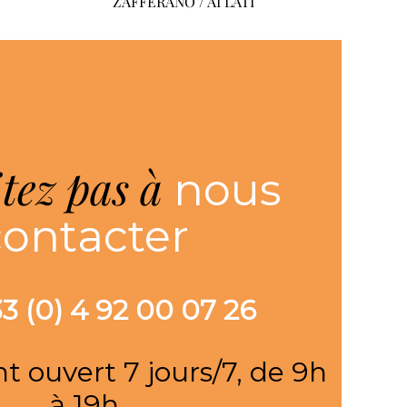
ZAFFERANO / AI LATI
itez pas à
nous
contacter
+33 (0) 4 92 00 07 26
nt ouvert 7 jours/7, de 9h
à 19h