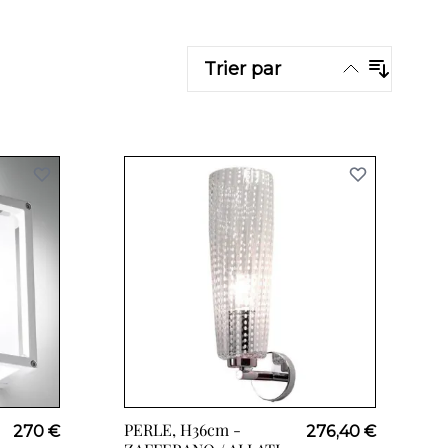
Trier par
PERLE, H36cm -
270 €
276,40 €