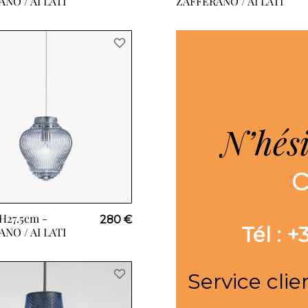
NO / AI LATI
ZAFFERANO / AI LATI
N’hés
H27.5cm -
280 €
Tél : 
NO / AI LATI
Service clie