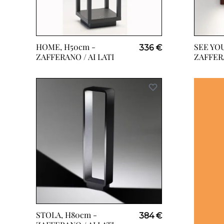
HOME, H50cm -
SEE YOU
336 €
ZAFFERANO / AI LATI
ZAFFERA
STOLA, H80cm -
384 €