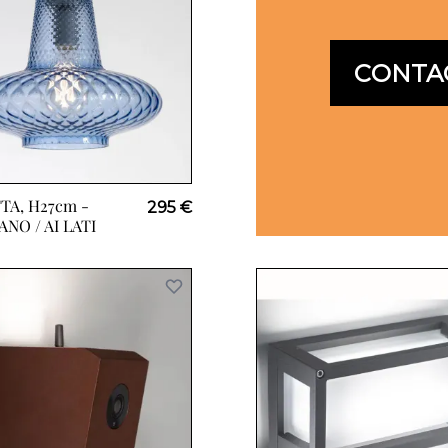
CONTA
TA, H27cm -
295 €
NO / AI LATI