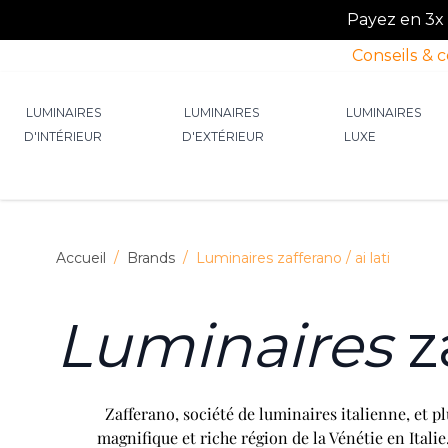
Payez en 3x o
Conseils & 
Allez au contenu
LUMINAIRES
LUMINAIRES
LUMINAIRES
D'INTÉRIEUR
D'EXTÉRIEUR
LUXE
Afficher le sous-menu pour la catégorie Lumin
Afficher le sous-menu p
Afficher 
Accueil
/
Brands
/
Luminaires zafferano / ai lati
Luminaires
za
Zafferano, société de luminaires italienne, et p
magnifique et riche région de la Vénétie en Italie