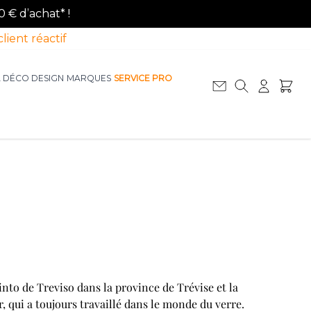
0 € d’achat* !
client réactif
A DÉCO DESIGN
MARQUES
SERVICE PRO
Afficher le sous-menu pour la catégorie La D
Afficher le sous-menu pour la catégorie Le Mobilier
i
into de Treviso dans la province de Trévise et la
r, qui a toujours travaillé dans le monde du verre.