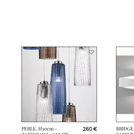
PERLE, H30cm -
BRIDGE,
260 €