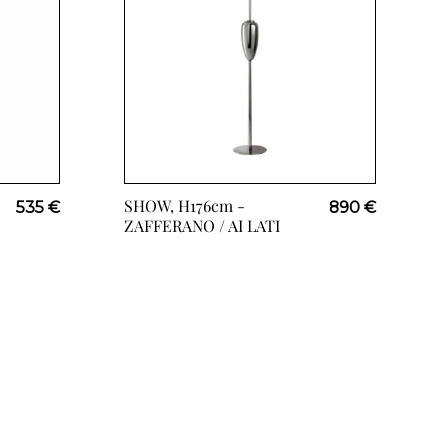
SHOW, H176cm -
535 €
890 €
ZAFFERANO / AI LATI