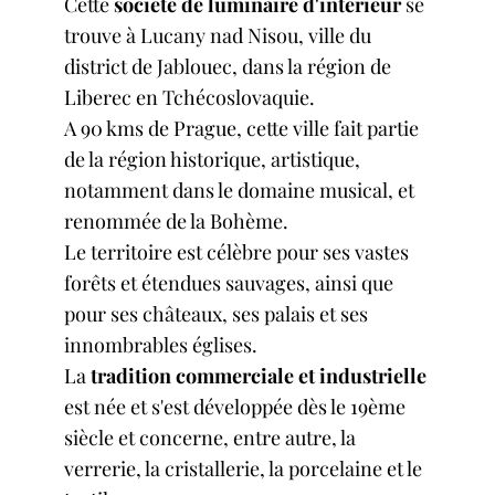
Cette
société de
luminaire d'intérieur
se
trouve à Lucany nad Nisou, ville du
district de Jablouec, dans la région de
Liberec en Tchécoslovaquie.
A 90 kms de Prague, cette ville fait partie
de la région historique, artistique,
notamment dans le domaine musical, et
renommée de la Bohème.
Le territoire est célèbre pour ses vastes
forêts et étendues sauvages, ainsi que
pour ses châteaux, ses palais et ses
innombrables églises.
La
tradition commerciale et industrielle
est née et s'est développée dès le 19ème
siècle et concerne, entre autre, la
verrerie, la cristallerie, la porcelaine et le