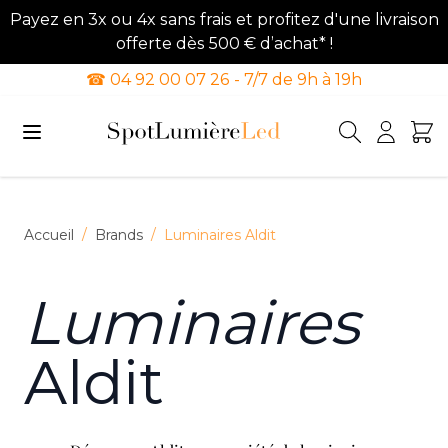
Payez en 3x ou 4x sans frais et profitez d'une livraison
offerte dès 500 € d’achat* !
☎ 04 92 00 07 26 - 7/7 de 9h à 19h
Allez au contenu
Accueil
/
Brands
/
Luminaires Aldit
Luminaires
Aldit