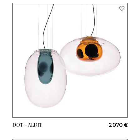
DOT -
ALDIT
2 070 €