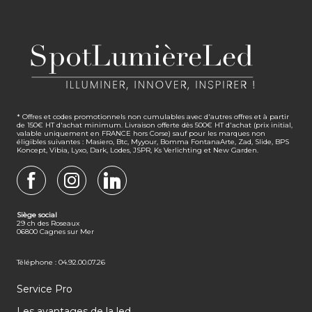
* Offres et codes promotionnels non cumulables avec d'autres offres et à partir
de 150€ HT d'achat minimum. Livraison offerte dès 500€ HT d'achat (prix initial,
valable uniquement en FRANCE hors Corse) sauf pour les marques non
éligibles suivantes : Masiero, Btc, Myyour, Bomma FontanaArte, Zad, Slide, BPS
Koncept, Vibia, Lyxo, Dark, Lodes, JSPR, Ks Verlichting et New Garden.
FACEBOOK
INSTAGRAM
LINKEDIN
Siège social
29 ch des Roseaux
06800 Cagnes sur Mer
Téléphone : 04.92.00.07.26
Service Pro
Les avantages de la led