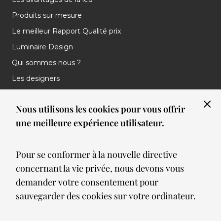
Produits sur mesure
Le meilleur Rapport Qualité prix
Luminaire Design
Qui sommes nous ?
Les designers
Les marques
Nous utilisons les cookies pour vous offrir
Nos réalisations
une meilleure expérience utilisateur.
Nos Clients
Les nouveautés
Pour se conformer à la nouvelle directive
Meilleures ventes
concernant la vie privée, nous devons vous
Blog
demander votre consentement pour
sauvegarder des cookies sur votre ordinateur.