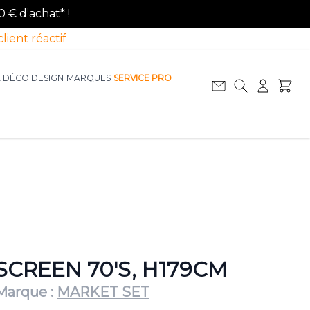
0 € d’achat* !
client réactif
A DÉCO DESIGN
MARQUES
SERVICE PRO
Afficher le sous-menu pour la catégorie La D
Afficher le sous-menu pour la catégorie Le Mobilier
SCREEN 70'S, H179CM
Marque :
MARKET SET