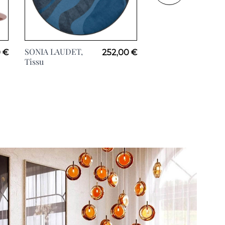
SONIA LAUDET,
ILO-ILO 8L, H147c
 €
252,00 €
Tissu