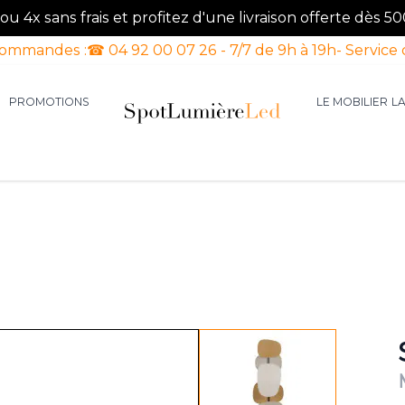
u 4x sans frais et profitez d'une livraison offerte dès 50
commandes :
☎ 04 92 00 07 26 - 7/7 de 9h à 19h
- Service 
PROMOTIONS
LE MOBILIER
L
aires d'intérieur
our la catégorie Luminaires d'extérieur
le sous-menu pour la catégorie Luminaires Luxe
View larger image