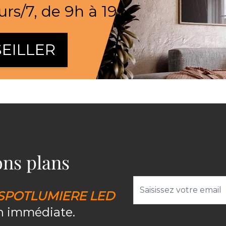
urs/7, de 9h à 19h
EILLER
bons plans
Adresse email
SPOTLUMIERE LED
on immédiate.