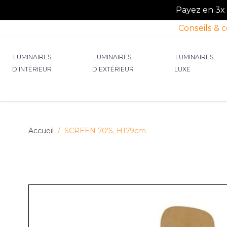
Payez en 3x o
Conseils & 
Allez au contenu
LUMINAIRES
LUMINAIRES
LUMINAIRES
D'INTÉRIEUR
D'EXTÉRIEUR
LUXE
Afficher le sous-menu pour la catégorie Lumin
Afficher le sous-menu p
Afficher 
Accueil
/
SCREEN 70'S, H179cm