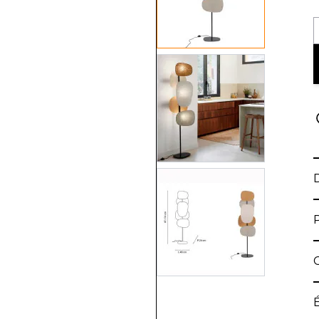
View larger image
View larger image