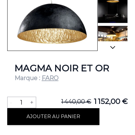
View lar
View lar
MAGMA NOIR ET OR
Marque :
FARO
Quantité
1 152,00 €
1 440,00 €
-
1
+
AJOUTER AU PANIER