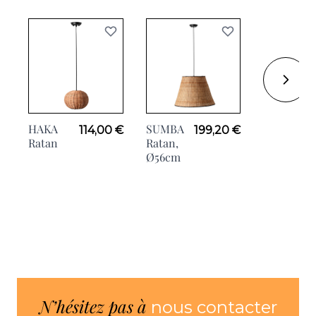
HAKA
SUMBA
SUMBA
114,00 €
199,20 €
Ratan
Ratan,
Liseuse,
Ø56cm
Ø12cm
N’hésitez pas à
nous contacter