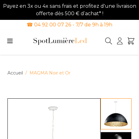
Payez en 3x ou 4x sans frais et profitez d'une livraison
offerte dès 500 € d’achat* !
☎ 04 92 00 07 26 - 7/7 de 9h à 19h
Allez au contenu
Accueil
/
MAGMA Noir et Or
View lar
View lar