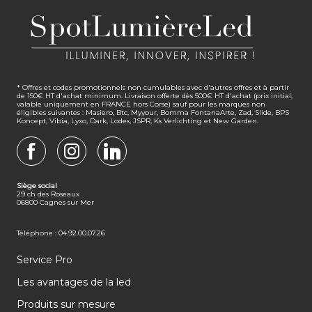
* Offres et codes promotionnels non cumulables avec d'autres offres et à partir
de 150€ HT d'achat minimum. Livraison offerte dès 500€ HT d'achat (prix initial,
valable uniquement en FRANCE hors Corse) sauf pour les marques non
éligibles suivantes : Masiero, Btc, Myyour, Bomma FontanaArte, Zad, Slide, BPS
Koncept, Vibia, Lyxo, Dark, Lodes, JSPR, Ks Verlichting et New Garden.
FACEBOOK
INSTAGRAM
LINKEDIN
Siège social
29 ch des Roseaux
06800 Cagnes sur Mer
Téléphone : 04.92.00.07.26
Service Pro
Les avantages de la led
Produits sur mesure