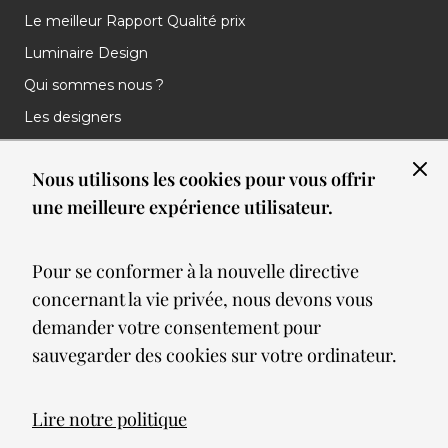
Le meilleur Rapport Qualité prix
Luminaire Design
Qui sommes nous ?
Les designers
Les marques
Nous utilisons les cookies pour vous offrir
Nos réalisations
une meilleure expérience utilisateur.
Nos Clients
Les nouveautés
Pour se conformer à la nouvelle directive
Meilleures ventes
concernant la vie privée, nous devons vous
Blog
demander votre consentement pour
sauvegarder des cookies sur votre ordinateur.
© 2026 Spot lumiere led. All Rights Reserved
Lire notre politique