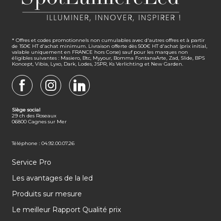
* Offres et codes promotionnels non cumulables avec d'autres offres et à partir
de 150€ HT d'achat minimum. Livraison offerte dès 500€ HT d'achat (prix initial,
valable uniquement en FRANCE hors Corse) sauf pour les marques non
éligibles suivantes : Masiero, Btc, Myyour, Bomma FontanaArte, Zad, Slide, BPS
Koncept, Vibia, Lyxo, Dark, Lodes, JSPR, Ks Verlichting et New Garden.
FACEBOOK
INSTAGRAM
LINKEDIN
Siège social
29 ch des Roseaux
06800 Cagnes sur Mer
Téléphone : 04.92.00.07.26
Service Pro
Les avantages de la led
Produits sur mesure
Le meilleur Rapport Qualité prix