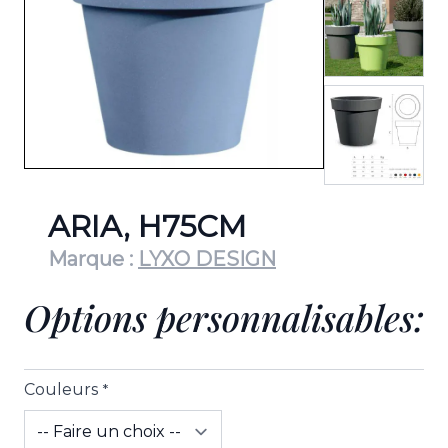
View lar
ARIA, H75CM
Marque :
LYXO DESIGN
Options personnalisables:
Couleurs
*