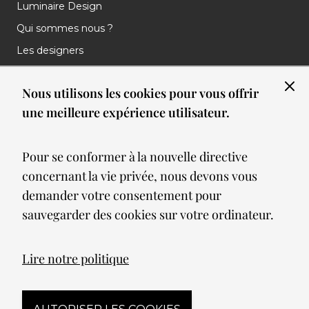
Luminaire Design
Qui sommes nous ?
Les designers
Les marques
Nous utilisons les cookies pour vous offrir
Nos réalisations
une meilleure expérience utilisateur.
Nos Clients
Les nouveautés
Pour se conformer à la nouvelle directive
Meilleures ventes
concernant la vie privée, nous devons vous
Blog
demander votre consentement pour
sauvegarder des cookies sur votre ordinateur.
© 2026 Spot lumiere led. All Rights Reserved
Lire notre politique
Mentions légales