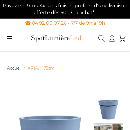
Payez en 3x ou 4x sans frais et profitez d'une livraison
offerte dès 500 € d’achat* !
☎ 04 92 00 07 26 - 7/7 de 9h à 19h
Allez au contenu
Accueil
/
ARIA, H75cm
View lar
View lar