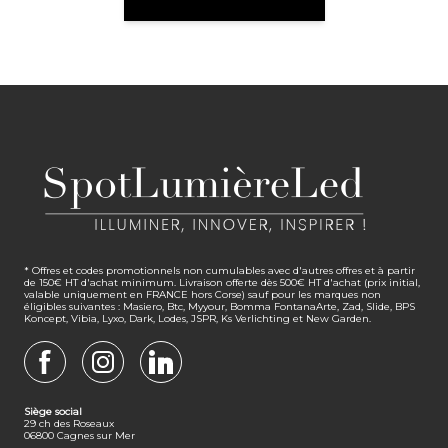
* Offres et codes promotionnels non cumulables avec d'autres offres et à partir
de 150€ HT d'achat minimum. Livraison offerte dès 500€ HT d'achat (prix initial,
valable uniquement en FRANCE hors Corse) sauf pour les marques non
éligibles suivantes : Masiero, Btc, Myyour, Bomma FontanaArte, Zad, Slide, BPS
Koncept, Vibia, Lyxo, Dark, Lodes, JSPR, Ks Verlichting et New Garden.
FACEBOOK
INSTAGRAM
LINKEDIN
Siège social
29 ch des Roseaux
06800 Cagnes sur Mer