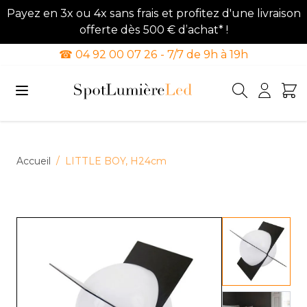
Payez en 3x ou 4x sans frais et profitez d'une livraison
offerte dès 500 € d’achat* !
☎ 04 92 00 07 26 - 7/7 de 9h à 19h
Allez au contenu
Accueil
/
LITTLE BOY, H24cm
View lar
View lar