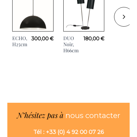
ECHO,
DUO
ZECK
300,00 €
180,00 €
H25cm
Noir,
Blanc,
H66cm
H168cm
N’hésitez pas à
nous contacter
Tél : +33 (0) 4 92 00 07 26