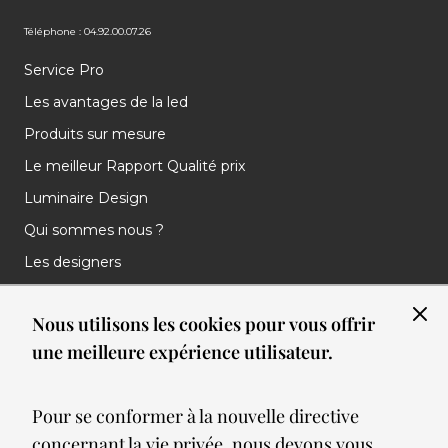
Téléphone : 04.92.00.07.26
Service Pro
Les avantages de la led
Produits sur mesure
Le meilleur Rapport Qualité prix
Luminaire Design
Qui sommes nous ?
Les designers
Les marques
Nous utilisons les cookies pour vous offrir
Nos réalisations
une meilleure expérience utilisateur.
Nos Clients
Les nouveautés
Pour se conformer à la nouvelle directive
Meilleures ventes
concernant la vie privée, nous devons vous