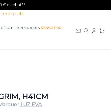
0 € d’achat* !
client réactif
A DÉCO DESIGN
MARQUES
SERVICE PRO
Afficher le sous-menu pour la catégorie La D
Afficher le sous-menu pour la catégorie Le Mobilier
GRIM, H41CM
Marque :
LUZ EVA