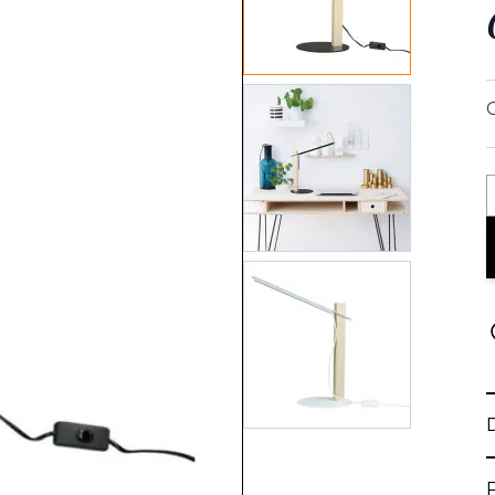
View larger image
C
View larger image