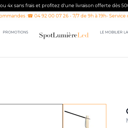
u 4x sans frais et profitez d'une livraison offerte dès 50
commandes :
☎ 04 92 00 07 26 - 7/7 de 9h à 19h
- Service 
PROMOTIONS
LE MOBILIER
L
aires d'intérieur
our la catégorie Luminaires d'extérieur
le sous-menu pour la catégorie Luminaires Luxe
View larger image