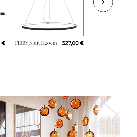
FIBBY Noir, H20cm
GRIM, H180cm
 €
327,00 €