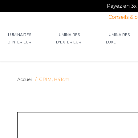
Payez en 3x o
Conseils & 
Allez au contenu
LUMINAIRES
LUMINAIRES
LUMINAIRES
D'INTÉRIEUR
D'EXTÉRIEUR
LUXE
Afficher le sous-menu pour la catégorie Lumin
Afficher le sous-menu p
Afficher 
Accueil
/
GRIM, H41cm