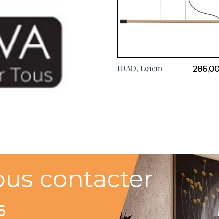
IDAO, L91cm
286,00
ous contacter
6