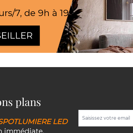
urs/7, de 9h à 19h
EILLER
bons plans
Adresse email
SPOTLUMIERE LED
on immédiate.