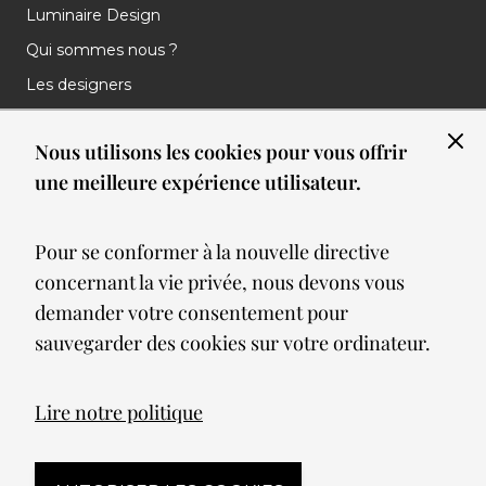
Luminaire Design
Qui sommes nous ?
Les designers
Les marques
Nous utilisons les cookies pour vous offrir
Nos réalisations
une meilleure expérience utilisateur.
Nos Clients
Les nouveautés
Pour se conformer à la nouvelle directive
Meilleures ventes
concernant la vie privée, nous devons vous
Blog
demander votre consentement pour
sauvegarder des cookies sur votre ordinateur.
© 2026 Spot lumiere led. All Rights Reserved
Lire notre politique
Mentions légales