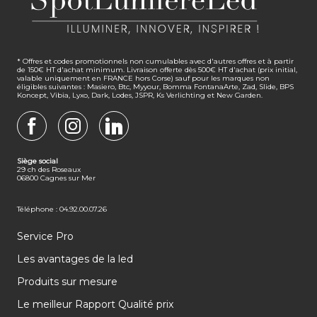
* Offres et codes promotionnels non cumulables avec d'autres offres et à partir
de 150€ HT d'achat minimum. Livraison offerte dès 500€ HT d'achat (prix initial,
valable uniquement en FRANCE hors Corse) sauf pour les marques non
éligibles suivantes : Masiero, Btc, Myyour, Bomma FontanaArte, Zad, Slide, BPS
Koncept, Vibia, Lyxo, Dark, Lodes, JSPR, Ks Verlichting et New Garden.
FACEBOOK
INSTAGRAM
LINKEDIN
Siège social
29 ch des Roseaux
06800 Cagnes sur Mer
Téléphone : 04.92.00.07.26
Service Pro
Les avantages de la led
Produits sur mesure
Le meilleur Rapport Qualité prix