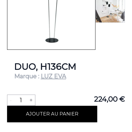
DUO, H136CM
Marque :
LUZ EVA
Quantité
224,00 €
-
1
+
AJOUTER AU PANIER