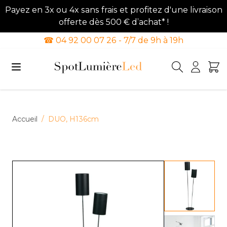
Payez en 3x ou 4x sans frais et profitez d'une livraison
offerte dès 500 € d’achat* !
☎ 04 92 00 07 26 - 7/7 de 9h à 19h
Allez au contenu
Accueil
/
DUO, H136cm
View lar
View lar