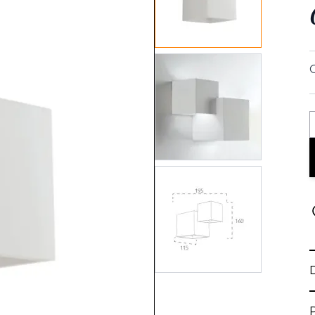
View larger image
View larger image