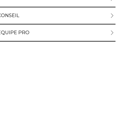
CONSEIL
ÉQUIPE PRO
ez sauter le carrousel ou passer directement à la navigat