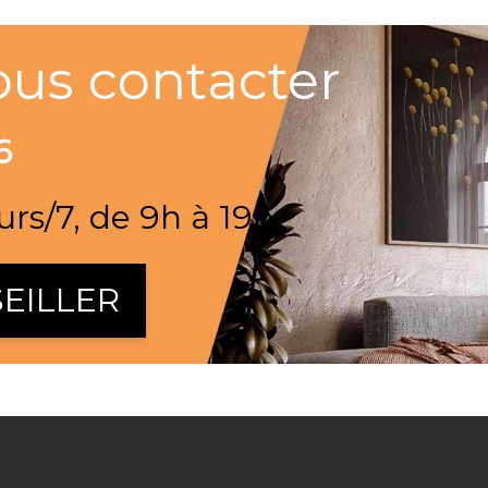
ous contacter
6
urs/7, de 9h à 19h
EILLER