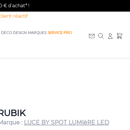
0 € d’achat* !
client réactif
A DÉCO DESIGN
MARQUES
SERVICE PRO
Afficher le sous-menu pour la catégorie La D
Afficher le sous-menu pour la catégorie Le Mobilier
RUBIK
Marque :
LUCE BY SPOT LUMIèRE LED