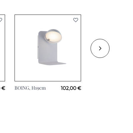
BOING, H19cm
MYKONOS, L21cm
 €
102,00 €