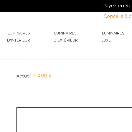
Payez en 3x o
Conseils & 
Allez au contenu
LUMINAIRES
LUMINAIRES
LUMINAIRES
D'INTÉRIEUR
D'EXTÉRIEUR
LUXE
Afficher le sous-menu pour la catégorie Lumin
Afficher le sous-menu p
Afficher 
Accueil
/
RUBIK