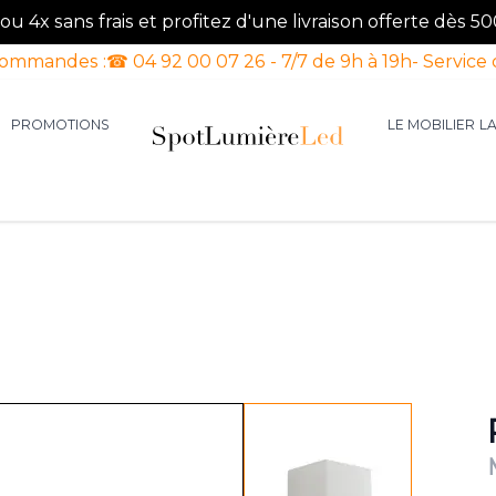
u 4x sans frais et profitez d'une livraison offerte dès 50
commandes :
☎ 04 92 00 07 26 - 7/7 de 9h à 19h
- Service 
PROMOTIONS
LE MOBILIER
L
aires d'intérieur
our la catégorie Luminaires d'extérieur
le sous-menu pour la catégorie Luminaires Luxe
View larger image