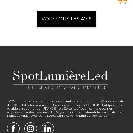
VOIR TOUS LES AVIS
* Offres et codes promotionnels non cumulables avec d'autres offres et à partir
de 150€ HT d'achat minimum. Livraison offerte dès 500€ HT d'achat (prix initial,
valable uniquement en FRANCE hors Corse) sauf pour les marques non
éligibles suivantes : Masiero, Btc, Myyour, Bomma FontanaArte, Zad, Slide, BPS
Koncept, Vibia, Lyxo, Dark, Lodes, JSPR, Ks Verlichting et New Garden.