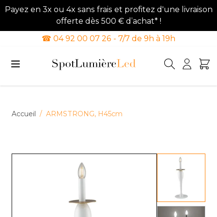
Payez en 3x ou 4x sans frais et profitez d'une livraison
offerte dès 500 € d’achat* !
☎ 04 92 00 07 26 - 7/7 de 9h à 19h
Allez au contenu
Accueil
/
ARMSTRONG, H45cm
View lar
View lar