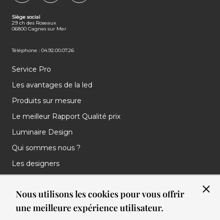
FACEBOOK
INSTAGRAM
LINKEDIN
Siège social
29 ch des Roseaux
06800 Cagnes sur Mer
Téléphone : 04.92.00.07.26
Service Pro
Les avantages de la led
Produits sur mesure
Le meilleur Rapport Qualité prix
Luminaire Design
Qui sommes nous ?
Les designers
Les marques
Nous utilisons les cookies pour vous offrir
Nos réalisations
une meilleure expérience utilisateur.
Nos Clients