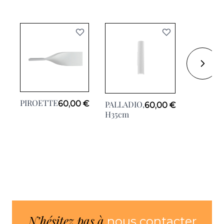
HEKLA,
PIROETTE
60,00 €
PALLADIO,
60,00 €
12cm
H35cm
N’hésitez pas à
nous contacter