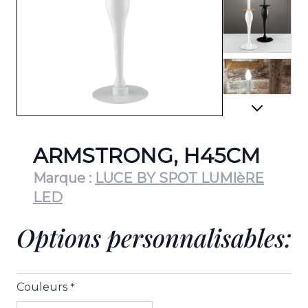
View lar
View lar
ARMSTRONG, H45CM
Marque :
LUCE BY SPOT LUMIèRE
LED
Options personnalisables:
Couleurs
*