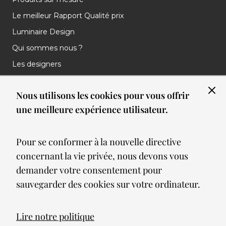
Le meilleur Rapport Qualité prix
Luminaire Design
Qui sommes nous ?
Les designers
Les marques
Nous utilisons les cookies pour vous offrir
Nos réalisations
une meilleure expérience utilisateur.
Nos Clients
Les nouveautés
Pour se conformer à la nouvelle directive
Meilleures ventes
concernant la vie privée, nous devons vous
Blog
demander votre consentement pour
sauvegarder des cookies sur votre ordinateur.
© 2026 Spot lumiere led. All Rights Reserved
Lire notre politique