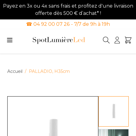
Payez en 3x ou 4x sans frais et profitez d'une livraison
offerte dès 500 € d’achat* !
☎ 04 92 00 07 26 - 7/7 de 9h à 19h
Allez au contenu
Accueil
/
PALLADIO, H35cm
View lar
View lar