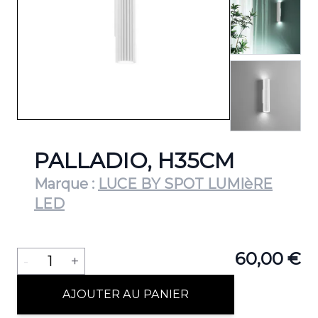
View lar
PALLADIO, H35CM
Marque :
LUCE BY SPOT LUMIèRE
LED
Quantité
60,00 €
-
1
+
AJOUTER AU PANIER