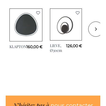
LIEVE,
FREDY
126,00 €
KLAPTON
160,00 €
Ø30cm
Blanc,
H117cm
N’hésitez pas à
nous contacter