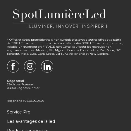
* Offres et codes promotionnels non cumulables avec d'autres offres et à partir
de 150€ HT d'achat minimum. Livraison offerte dès 500€ HT d'achat (prix initial,
valable uniquement en FRANCE hors Corse) sauf pour les marques non
éligibles suivantes : Masiero, Btc, Myyour, Bomma FontanaArte, Zad, Slide, BPS
Koncept, Vibia, Lyxo, Dark, Lodes, JSPR, Ks Verlichting et New Garden.
FACEBOOK
INSTAGRAM
LINKEDIN
Siège social
29 ch des Roseaux
06800 Cagnes sur Mer
Téléphone : 04.92.00.07.26
Service Pro
Les avantages de la led
Produits sur mesure