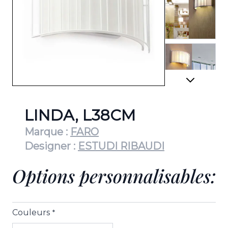
View lar
View lar
LINDA, L38CM
Marque :
FARO
Designer :
ESTUDI RIBAUDI
Options personnalisables:
Couleurs
*