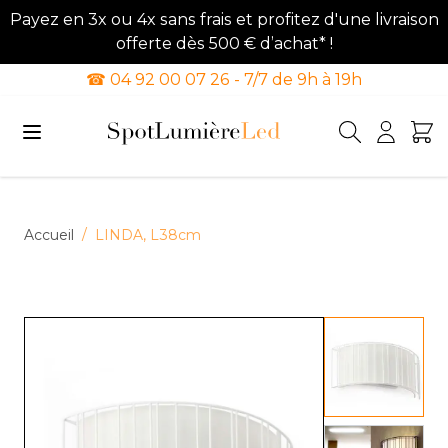
Payez en 3x ou 4x sans frais et profitez d'une livraison
offerte dès 500 € d’achat* !
☎ 04 92 00 07 26 - 7/7 de 9h à 19h
Allez au contenu
Accueil
/
LINDA, L38cm
View lar
View lar