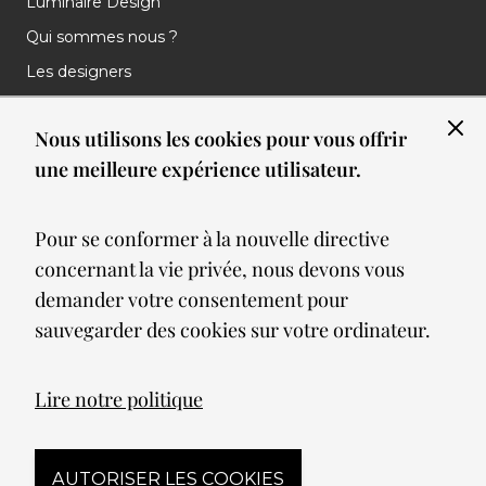
Luminaire Design
Qui sommes nous ?
Les designers
Les marques
Nous utilisons les cookies pour vous offrir
Nos réalisations
une meilleure expérience utilisateur.
Nos Clients
Les nouveautés
Pour se conformer à la nouvelle directive
Meilleures ventes
concernant la vie privée, nous devons vous
Blog
demander votre consentement pour
sauvegarder des cookies sur votre ordinateur.
© 2026 Spot lumiere led. All Rights Reserved
Lire notre politique
Mentions légales
AUTORISER LES COOKIES