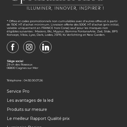
* Offres et codes promotionnels non cumulables avec d'autres offres et à partir
de 150€ HT d'achat minimum. Livraison offerte dès 500€ HT d'achat (prix initial,
valable uniquement en FRANCE hors Corse) sauf pour les marques non
éligibles suivantes : Masiero, Btc, Myyour, Bomma FontanaArte, Zad, Slide, BPS
Koncept, Vibia, Lyxo, Dark, Lodes, JSPR, Ks Verlichting et New Garden.
FACEBOOK
INSTAGRAM
LINKEDIN
Siège social
29 ch des Roseaux
06800 Cagnes sur Mer
Téléphone : 04.92.00.07.26
Service Pro
Les avantages de la led
Produits sur mesure
Le meilleur Rapport Qualité prix