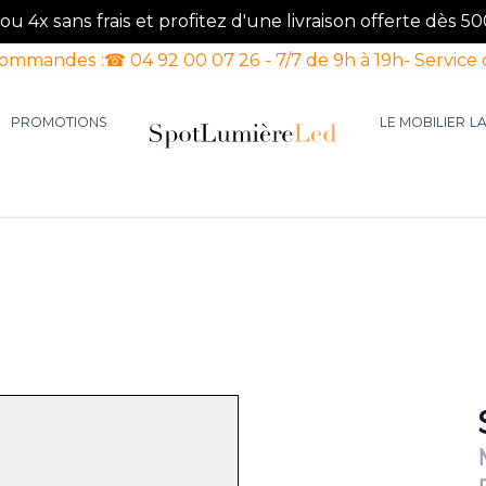
u 4x sans frais et profitez d'une livraison offerte dès 50
commandes :
☎ 04 92 00 07 26 - 7/7 de 9h à 19h
- Service 
PROMOTIONS
LE MOBILIER
L
aires d'intérieur
our la catégorie Luminaires d'extérieur
le sous-menu pour la catégorie Luminaires Luxe