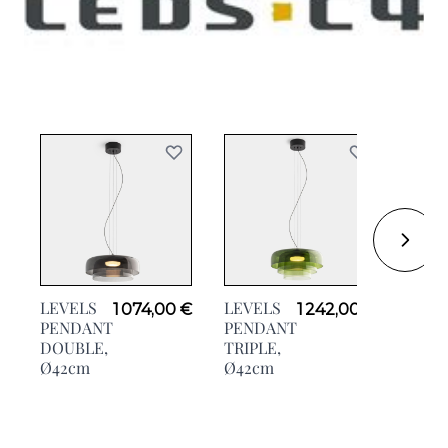
LEVE
LEVELS
LEVELS
1 074,00 €
1 242,00 €
FLO
PENDANT
PENDANT
DOUB
DOUBLE,
TRIPLE,
H145
Ø42cm
Ø42cm