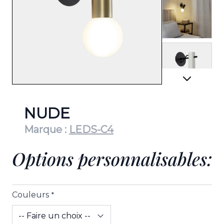
View lar
View lar
NUDE
Marque :
LEDS-C4
Options personnalisables:
Couleurs
*