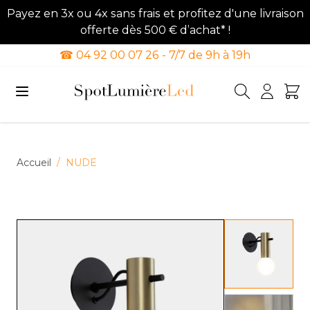
Payez en 3x ou 4x sans frais et profitez d'une livraison
offerte dès 500 € d’achat* !
☎ 04 92 00 07 26 - 7/7 de 9h à 19h
Allez au contenu
Accueil
/
NUDE
View lar
View lar