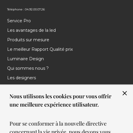
Téléphone : 04.92.00.07.26
Service Pro
Les avantages de la led
Produits sur mesure
Le meilleur Rapport Qualité prix
Luminaire Design
Qui sommes nous ?
Les designers
Les marques
Nous utilisons les cookies pour vous offrir
Nos réalisations
une meilleure expérience utilisateur.
Nos Clients
Les nouveautés
Pour se conformer à la nouvelle directive
Meilleures ventes
concernant la vie privée, nous devons vous