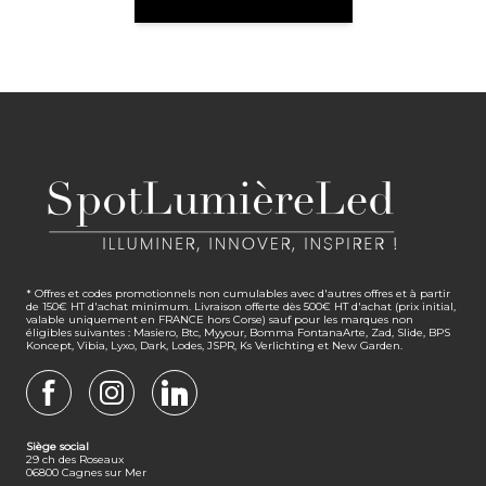
* Offres et codes promotionnels non cumulables avec d'autres offres et à partir
de 150€ HT d'achat minimum. Livraison offerte dès 500€ HT d'achat (prix initial,
valable uniquement en FRANCE hors Corse) sauf pour les marques non
éligibles suivantes : Masiero, Btc, Myyour, Bomma FontanaArte, Zad, Slide, BPS
Koncept, Vibia, Lyxo, Dark, Lodes, JSPR, Ks Verlichting et New Garden.
FACEBOOK
INSTAGRAM
LINKEDIN
Siège social
29 ch des Roseaux
06800 Cagnes sur Mer