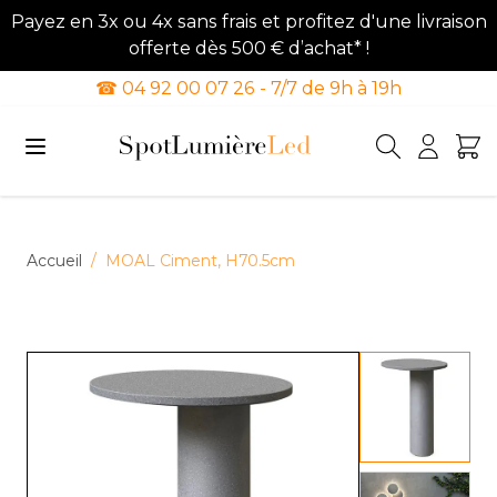
Payez en 3x ou 4x sans frais et profitez d'une livraison
offerte dès 500 € d’achat* !
☎ 04 92 00 07 26 - 7/7 de 9h à 19h
Allez au contenu
Accueil
/
MOAL Ciment, H70.5cm
View lar
View lar