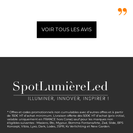
VOIR TOUS LES AVIS
* Offres et codes promotionnels non cumulables avec d'autres offres et à partir
de 150€ HT d'achat minimum. Livraison offerte dès 500€ HT d'achat (prix initial,
valable uniquement en FRANCE hors Corse) sauf pour les marques non
éligibles suivantes : Masiero, Btc, Myyour, Bomma FontanaArte, Zad, Slide, BPS
Koncept, Vibia, Lyxo, Dark, Lodes, JSPR, Ks Verlichting et New Garden.