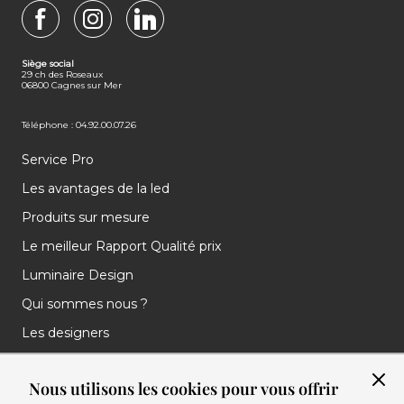
FACEBOOK
INSTAGRAM
LINKEDIN
Siège social
29 ch des Roseaux
06800 Cagnes sur Mer
Téléphone : 04.92.00.07.26
Service Pro
Les avantages de la led
Produits sur mesure
Le meilleur Rapport Qualité prix
Luminaire Design
Qui sommes nous ?
Les designers
Les marques
Nous utilisons les cookies pour vous offrir
Nos réalisations