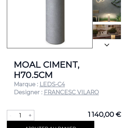
View lar
View lar
MOAL CIMENT,
H70.5CM
Marque :
LEDS-C4
View lar
Designer :
FRANCESC VILARO
Quantité
1 140,00 €
-
1
+
View lar