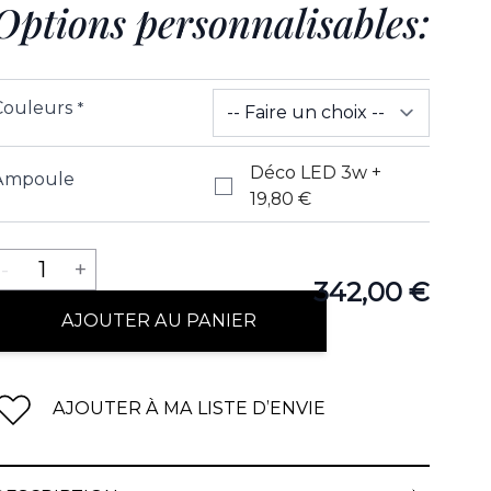
Options personnalisables:
Couleurs
*
Déco LED 3w
+
Ampoule
19,80 €
Quantité
-
1
+
342,00 €
AJOUTER AU PANIER
AJOUTER À MA LISTE D’ENVIE