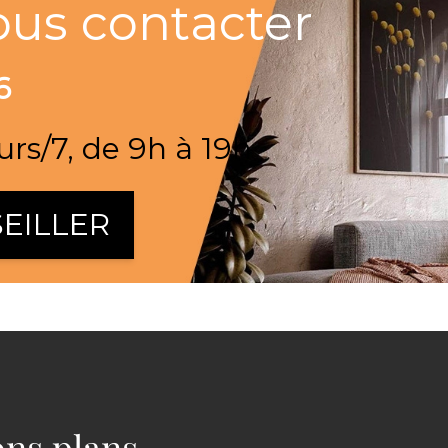
ous contacter
6
urs/7, de 9h à 19h
EILLER
bons plans