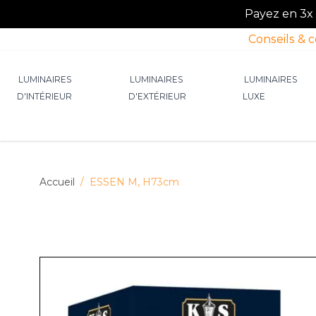
Payez en 3x o
Conseils & 
Allez au contenu
LUMINAIRES
LUMINAIRES
LUMINAIRES
D'INTÉRIEUR
D'EXTÉRIEUR
LUXE
Afficher le sous-menu pour la catégorie Lumin
Afficher le sous-menu p
Afficher 
Accueil
/
ESSEN M, H73cm