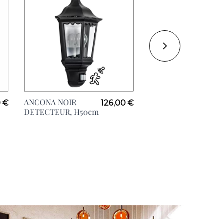
ANCONA NOIR
JERSEY TERRASSE,
 €
126,00 €
DETECTEUR, H50cm
H60cm