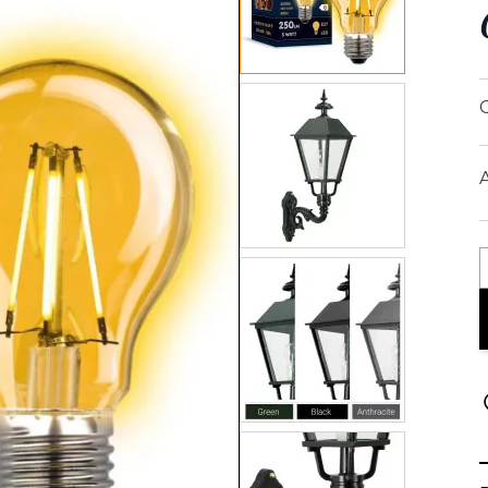
View larger image
View larger image
View larger image