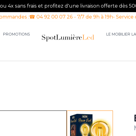
u 4x sans frais et profitez d'une livraison offerte dès 50
commandes :
☎ 04 92 00 07 26 - 7/7 de 9h à 19h
- Service 
PROMOTIONS
LE MOBILIER
L
aires d'intérieur
our la catégorie Luminaires d'extérieur
le sous-menu pour la catégorie Luminaires Luxe
View larger image