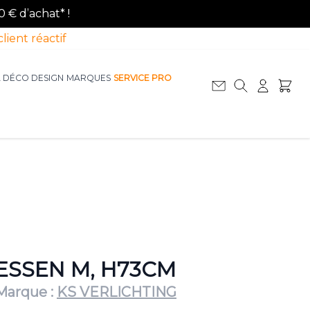
0 € d’achat* !
client réactif
A DÉCO DESIGN
MARQUES
SERVICE PRO
Afficher le sous-menu pour la catégorie La D
Afficher le sous-menu pour la catégorie Le Mobilier
ESSEN M, H73CM
Marque :
KS VERLICHTING