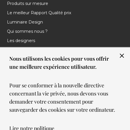
Produits sur mesure
Le meilleur Rapport Qualité prix
Luminaire Design
Qui sommes nous ?
Les designers
Les marques
Nous utilisons les cookies pour vous offrir
Nos réalisations
une meilleure expérience utilisateur.
Nos Clients
Les nouveautés
Pour se conformer à la nouvelle directive
Meilleures ventes
concernant la vie privée, nous devons vous
Blog
demander votre consentement pour
sauvegarder des cookies sur votre ordinateur.
© 2026 Spot lumiere led. All Rights Reserved
Lire notre politique