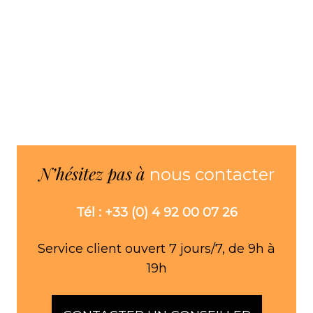
DETE
H49c
N’hésitez pas à
nous contacter
Tél : +33 (0) 4 92 00 07 26
Service client ouvert 7 jours/7, de 9h à
19h