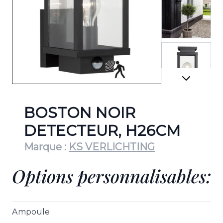
View lar
View lar
BOSTON NOIR
DETECTEUR, H26CM
Marque :
KS VERLICHTING
Options personnalisables:
Ampoule