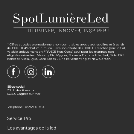
* Offres et codes promotionnels non cumulables avec d'autres offres et à partir
de 150€ HT d'achat minimum. Livraison offerte dès 500€ HT d'achat (prix initial,
valable uniquement en FRANCE hors Corse) sauf pour les marques non
éligibles suivantes : Masiero, Btc, Myyour, Bomma FontanaArte, Zad, Slide, BPS
Koncept, Vibia, Lyxo, Dark, Lodes, JSPR, Ks Verlichting et New Garden.
FACEBOOK
INSTAGRAM
LINKEDIN
Siège social
29 ch des Roseaux
06800 Cagnes sur Mer
Téléphone : 04.92.00.07.26
Service Pro
Les avantages de la led