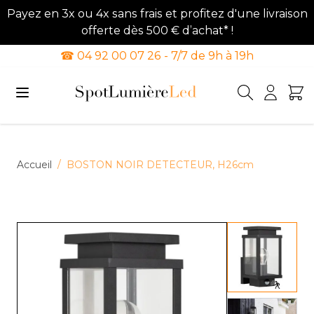
Payez en 3x ou 4x sans frais et profitez d'une livraison
offerte dès 500 € d’achat* !
☎ 04 92 00 07 26 - 7/7 de 9h à 19h
Allez au contenu
Accueil
/
BOSTON NOIR DETECTEUR, H26cm
View lar
View lar