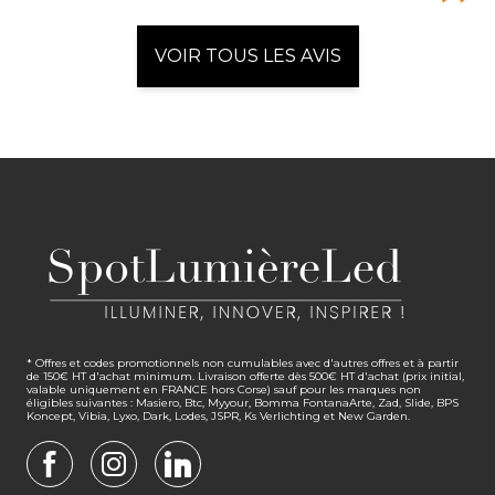
VOIR TOUS LES AVIS
* Offres et codes promotionnels non cumulables avec d'autres offres et à partir
de 150€ HT d'achat minimum. Livraison offerte dès 500€ HT d'achat (prix initial,
valable uniquement en FRANCE hors Corse) sauf pour les marques non
éligibles suivantes : Masiero, Btc, Myyour, Bomma FontanaArte, Zad, Slide, BPS
Koncept, Vibia, Lyxo, Dark, Lodes, JSPR, Ks Verlichting et New Garden.