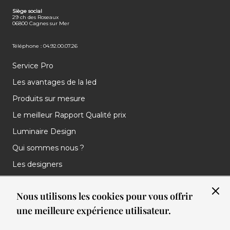
FACEBOOK
INSTAGRAM
LINKEDIN
Siège social
29 ch des Roseaux
06800 Cagnes sur Mer
Téléphone : 04.92.00.07.26
Service Pro
Les avantages de la led
Produits sur mesure
Le meilleur Rapport Qualité prix
Luminaire Design
Qui sommes nous ?
Les designers
Les marques
Nous utilisons les cookies pour vous offrir
Nos réalisations
une meilleure expérience utilisateur.
Nos Clients