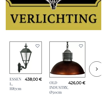
ESSEN
M41,
438,00 €
OLD
426,00 €
L,
H70cm
INDUSTRY,
H87cm
Ø50cm