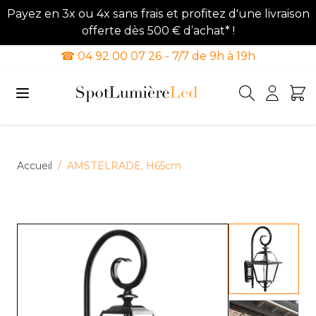
Payez en 3x ou 4x sans frais et profitez d'une livraison
offerte dès 500 € d’achat* !
☎ 04 92 00 07 26 - 7/7 de 9h à 19h
Allez au contenu
Accueil
/
AMSTELRADE, H65cm
View lar
View lar