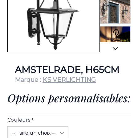
View lar
View lar
AMSTELRADE, H65CM
Marque :
KS VERLICHTING
Options personnalisables:
View lar
Couleurs
*
View lar