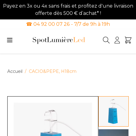
Payez en 3x ou 4x sans frais et profitez d'une livraison
offerte dès 500 € d’achat* !
☎ 04 92 00 07 26 - 7/7 de 9h à 19h
Allez au contenu
Accueil
/
CACIO&PEPE, H18cm
View lar
View lar