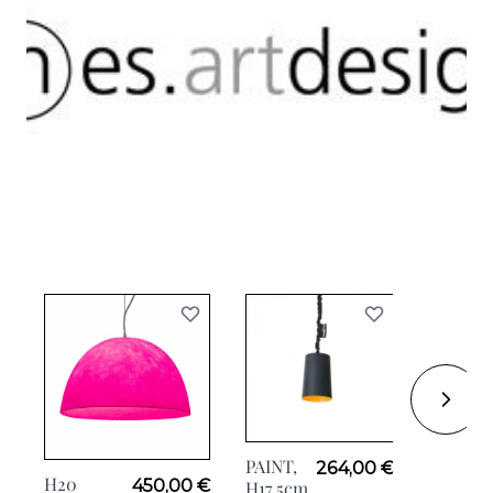
PAINT,
H20,
264,00 €
H20
450,00 €
H17.5cm
Ø46cm