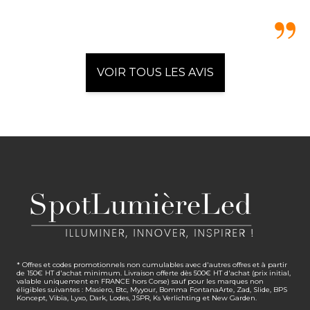
VOIR TOUS LES AVIS
* Offres et codes promotionnels non cumulables avec d'autres offres et à partir
de 150€ HT d'achat minimum. Livraison offerte dès 500€ HT d'achat (prix initial,
valable uniquement en FRANCE hors Corse) sauf pour les marques non
éligibles suivantes : Masiero, Btc, Myyour, Bomma FontanaArte, Zad, Slide, BPS
Koncept, Vibia, Lyxo, Dark, Lodes, JSPR, Ks Verlichting et New Garden.