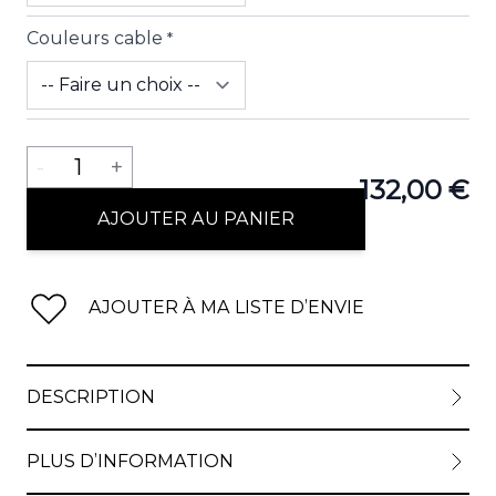
Couleurs cable
*
View lar
Quantité
-
1
+
132,00 €
View lar
AJOUTER AU PANIER
AJOUTER À MA LISTE D’ENVIE
View lar
DESCRIPTION
View lar
PLUS D’INFORMATION