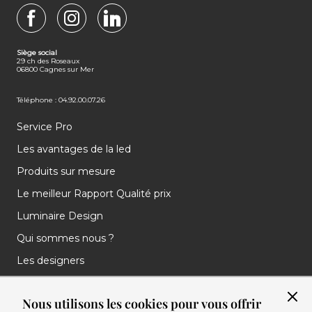
FACEBOOK
INSTAGRAM
LINKEDIN
Siège social
29 ch des Roseaux
06800 Cagnes sur Mer
Téléphone : 04.92.00.07.26
Service Pro
Les avantages de la led
Produits sur mesure
Le meilleur Rapport Qualité prix
Luminaire Design
Qui sommes nous ?
Les designers
Les marques
Nous utilisons les cookies pour vous offrir
Nos réalisations