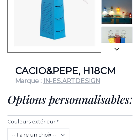
View lar
View lar
CACIO&PEPE, H18CM
Marque :
IN-ES.ARTDESIGN
Options personnalisables:
View lar
Couleurs extérieur
*
View lar