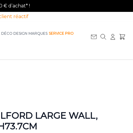
0 € d’achat* !
client réactif
A DÉCO DESIGN
MARQUES
SERVICE PRO
Afficher le sous-menu pour la catégorie La D
Afficher le sous-menu pour la catégorie Le Mobilier
ILFORD LARGE WALL,
H73.7CM