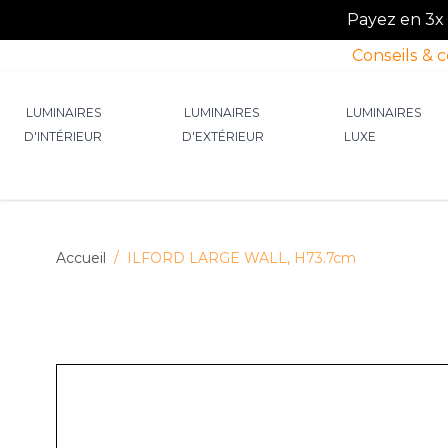
Payez en 3x o
Conseils & 
Allez au contenu
LUMINAIRES
LUMINAIRES
LUMINAIRES
D'INTÉRIEUR
D'EXTÉRIEUR
LUXE
Afficher le sous-menu pour la catégorie Lumin
Afficher le sous-menu p
Afficher 
Accueil
/
ILFORD LARGE WALL, H73.7cm