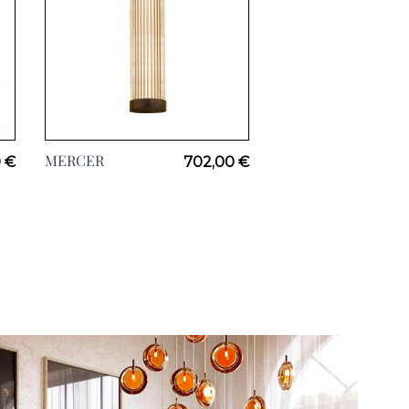
MERCER
0 €
702,00 €