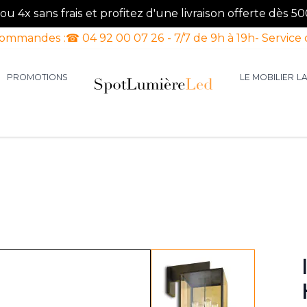
u 4x sans frais et profitez d'une livraison offerte dès 50
commandes :
☎ 04 92 00 07 26 - 7/7 de 9h à 19h
- Service 
PROMOTIONS
LE MOBILIER
L
aires d'intérieur
our la catégorie Luminaires d'extérieur
le sous-menu pour la catégorie Luminaires Luxe
View larger image