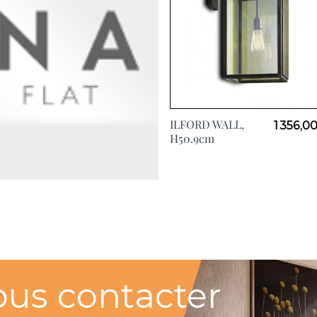
ILFORD WALL,
1 356,0
H50.9cm
ous contacter