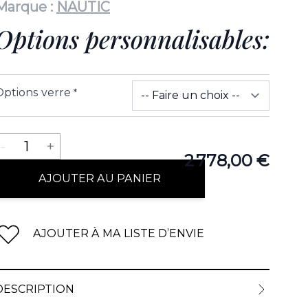
Marque :
NAUTIC
Options personnalisables:
Options verre
*
Quantité
-
1
+
2 778,00 €
AJOUTER AU PANIER
AJOUTER À MA LISTE D’ENVIE
DESCRIPTION