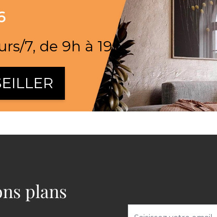
6
urs/7, de 9h à 19h
EILLER
bons plans
Adresse email