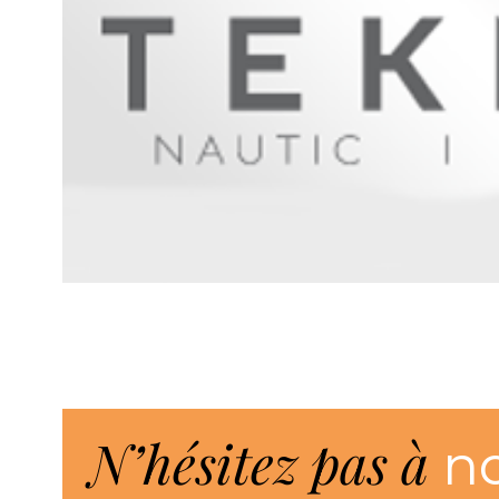
N’hésitez pas à
n