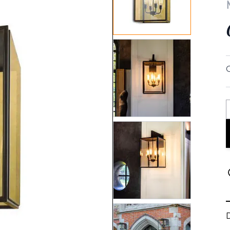
View larger image
View larger image
View larger image