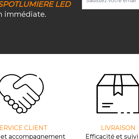
SPOTLUMIERE LED
on immédiate.
ERVICE CLIENT
LIVRAISON
l et accompagnement
Efﬁcacité et suivi