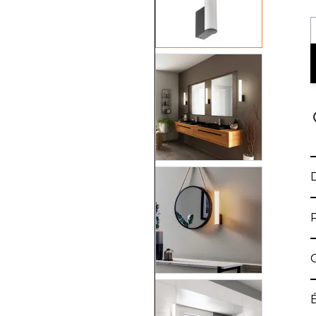
View larger image
View larger image
View larger image