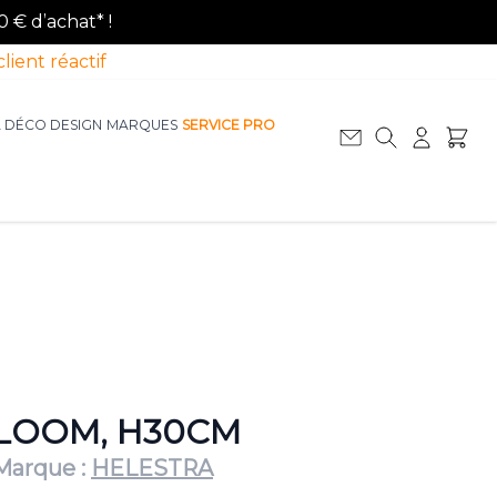
0 € d’achat* !
client réactif
A DÉCO DESIGN
MARQUES
SERVICE PRO
Afficher le sous-menu pour la catégorie La D
Afficher le sous-menu pour la catégorie Le Mobilier
LOOM, H30CM
Marque :
HELESTRA