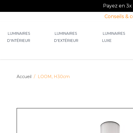
Payez en 3x o
Conseils & 
Allez au contenu
LUMINAIRES
LUMINAIRES
LUMINAIRES
D'INTÉRIEUR
D'EXTÉRIEUR
LUXE
Afficher le sous-menu pour la catégorie Lumin
Afficher le sous-menu p
Afficher 
Accueil
/
LOOM, H30cm