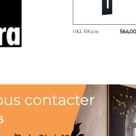
OKI, H83cm
564,00
ous contacter
6