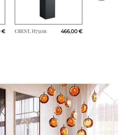
CREST, H75cm
MORIS XL, H184cm
 €
466,00 €