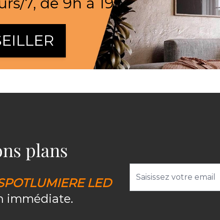
urs/7, de 9h à 19h
EILLER
bons plans
Adresse email
SPOTLUMIERE LED
on immédiate.