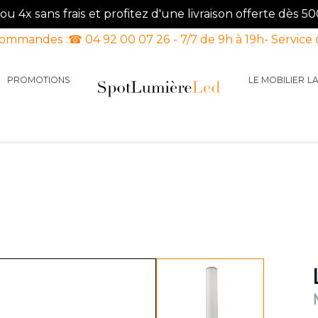
u 4x sans frais et profitez d'une livraison offerte dès 50
commandes :
☎ 04 92 00 07 26 - 7/7 de 9h à 19h
- Service 
PROMOTIONS
LE MOBILIER
L
aires d'intérieur
our la catégorie Luminaires d'extérieur
le sous-menu pour la catégorie Luminaires Luxe
View larger image