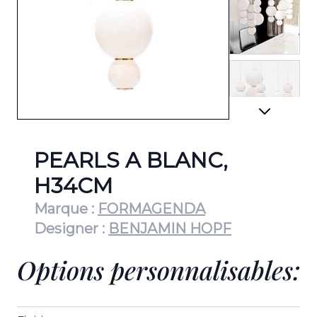
View lar
View lar
PEARLS A BLANC,
H34CM
Marque :
FORMAGENDA
View lar
Designer :
BENJAMIN HOPF
Options personnalisables:
View lar