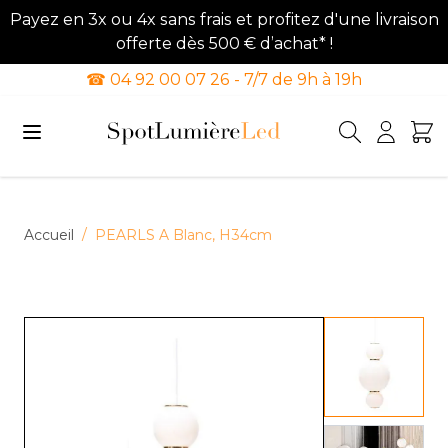
Payez en 3x ou 4x sans frais et profitez d'une livraison
offerte dès 500 € d’achat* !
☎ 04 92 00 07 26 - 7/7 de 9h à 19h
Allez au contenu
Accueil
/
PEARLS A Blanc, H34cm
View lar
View lar