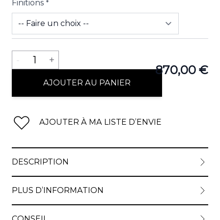
Finitions
*
View lar
Quantité
-
1
+
870,00 €
AJOUTER AU PANIER
View lar
AJOUTER À MA LISTE D’ENVIE
DESCRIPTION
PLUS D’INFORMATION
CONSEIL