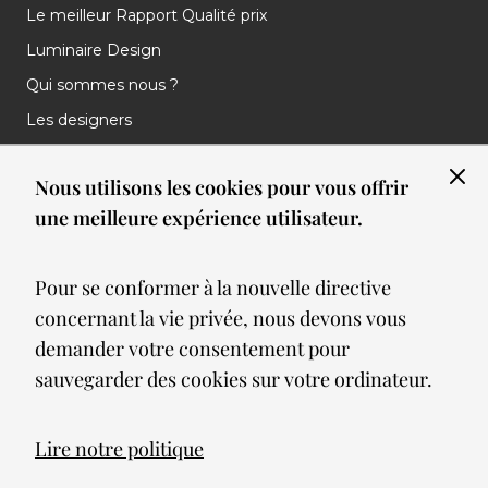
Le meilleur Rapport Qualité prix
Luminaire Design
Qui sommes nous ?
Les designers
Les marques
Nous utilisons les cookies pour vous offrir
Nos réalisations
une meilleure expérience utilisateur.
Nos Clients
Les nouveautés
Pour se conformer à la nouvelle directive
Meilleures ventes
concernant la vie privée, nous devons vous
Blog
demander votre consentement pour
sauvegarder des cookies sur votre ordinateur.
© 2026 Spot lumiere led. All Rights Reserved
Lire notre politique