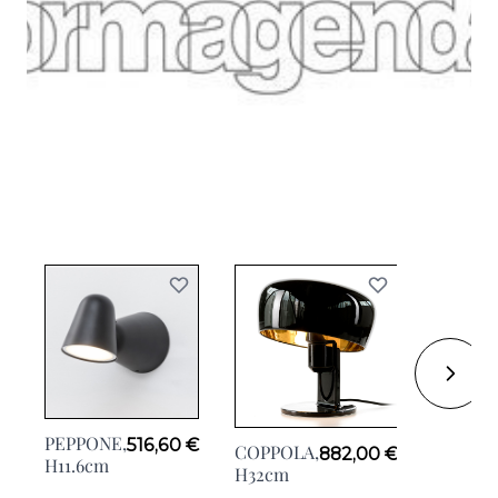
PEPPONE,
PEPPON
516,60 €
COPPOLA,
882,00 €
H11.6cm
H22cm
H32cm