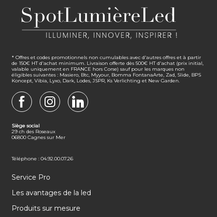
* Offres et codes promotionnels non cumulables avec d'autres offres et à partir
de 150€ HT d'achat minimum. Livraison offerte dès 500€ HT d'achat (prix initial,
valable uniquement en FRANCE hors Corse) sauf pour les marques non
éligibles suivantes : Masiero, Btc, Myyour, Bomma FontanaArte, Zad, Slide, BPS
Koncept, Vibia, Lyxo, Dark, Lodes, JSPR, Ks Verlichting et New Garden.
FACEBOOK
INSTAGRAM
LINKEDIN
Siège social
29 ch des Roseaux
06800 Cagnes sur Mer
Téléphone : 04.92.00.07.26
Service Pro
Les avantages de la led
Produits sur mesure