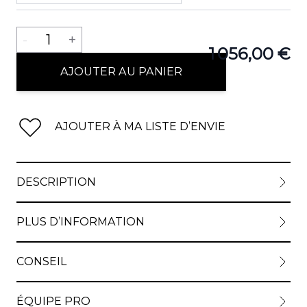
Quantité
-
1
+
1 056,00 €
View lar
AJOUTER AU PANIER
AJOUTER À MA LISTE D’ENVIE
View lar
DESCRIPTION
PLUS D’INFORMATION
CONSEIL
ÉQUIPE PRO