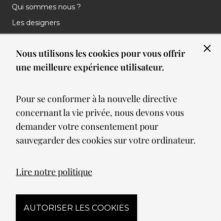
Qui sommes nous ?
Les designers
Les marques
Nous utilisons les cookies pour vous offrir
Nos réalisations
une meilleure expérience utilisateur.
Nos Clients
Les nouveautés
Pour se conformer à la nouvelle directive
Meilleures ventes
concernant la vie privée, nous devons vous
Blog
demander votre consentement pour
sauvegarder des cookies sur votre ordinateur.
© 2026 Spot lumiere led. All Rights Reserved
Lire notre politique
Mentions légales
AUTORISER LES COOKIES
Conditions générales