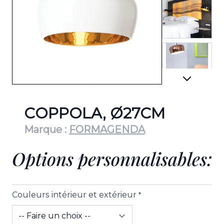
View lar
View lar
COPPOLA, Ø27CM
Marque :
FORMAGENDA
Options personnalisables:
View lar
Couleurs intérieur et extérieur
*
View lar