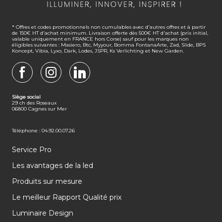
* Offres et codes promotionnels non cumulables avec d'autres offres et à partir
de 150€ HT d'achat minimum. Livraison offerte dès 500€ HT d'achat (prix initial,
valable uniquement en FRANCE hors Corse) sauf pour les marques non
éligibles suivantes : Masiero, Btc, Myyour, Bomma FontanaArte, Zad, Slide, BPS
Koncept, Vibia, Lyxo, Dark, Lodes, JSPR, Ks Verlichting et New Garden.
FACEBOOK
INSTAGRAM
LINKEDIN
Siège social
29 ch des Roseaux
06800 Cagnes sur Mer
Téléphone : 04.92.00.07.26
Service Pro
Les avantages de la led
Produits sur mesure
Le meilleur Rapport Qualité prix
Luminaire Design