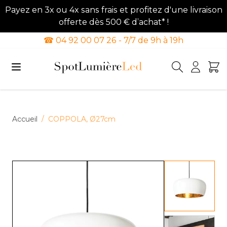
Payez en 3x ou 4x sans frais et profitez d'une livraison
offerte dès 500 € d’achat* !
☎ 04 92 00 07 26 - 7/7 de 9h à 19h
Allez au contenu
Accueil
/
COPPOLA, Ø27cm
View lar
View lar