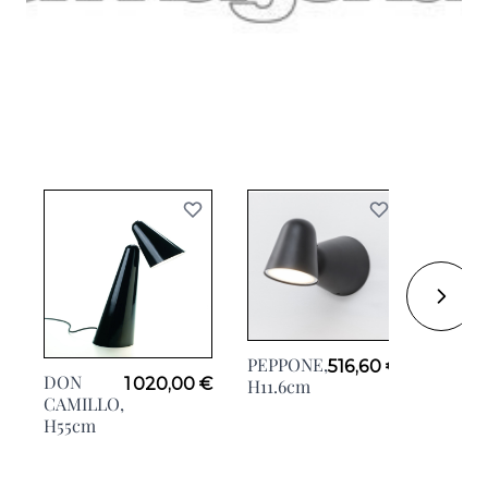
E.T,
PEPPONE,
516,60 €
H26.7
DON
1 020,00 €
H11.6cm
CAMILLO,
H55cm