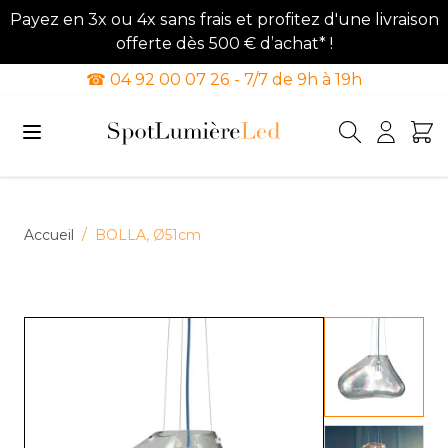
Payez en 3x ou 4x sans frais et profitez d'une livraison
offerte dès 500 € d’achat* !
☎ 04 92 00 07 26 - 7/7 de 9h à 19h
Allez au contenu
Accueil
/
BOLLA, Ø51cm
View lar
View lar