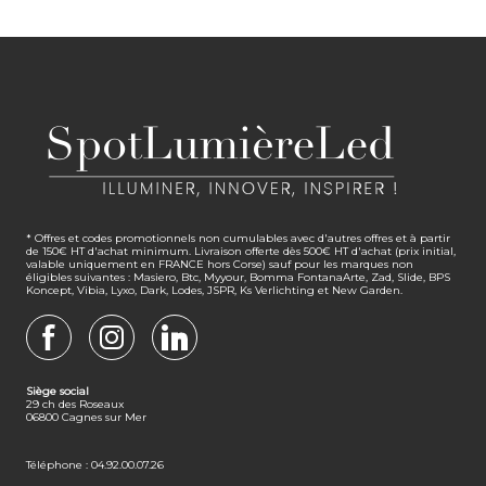
* Offres et codes promotionnels non cumulables avec d'autres offres et à partir
de 150€ HT d'achat minimum. Livraison offerte dès 500€ HT d'achat (prix initial,
valable uniquement en FRANCE hors Corse) sauf pour les marques non
éligibles suivantes : Masiero, Btc, Myyour, Bomma FontanaArte, Zad, Slide, BPS
Koncept, Vibia, Lyxo, Dark, Lodes, JSPR, Ks Verlichting et New Garden.
FACEBOOK
INSTAGRAM
LINKEDIN
Siège social
29 ch des Roseaux
06800 Cagnes sur Mer
Téléphone : 04.92.00.07.26