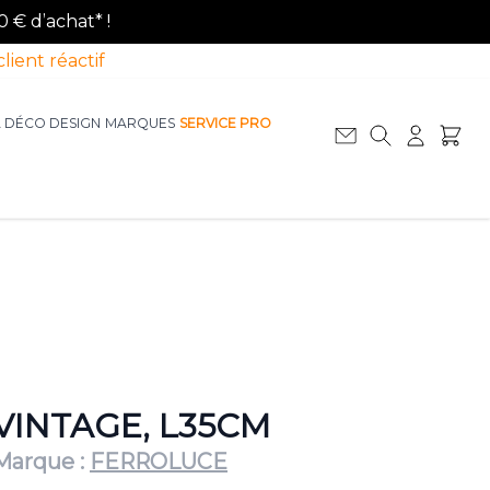
0 € d’achat* !
client réactif
A DÉCO DESIGN
MARQUES
SERVICE PRO
Afficher le sous-menu pour la catégorie La D
Afficher le sous-menu pour la catégorie Le Mobilier
VINTAGE, L35CM
Marque :
FERROLUCE