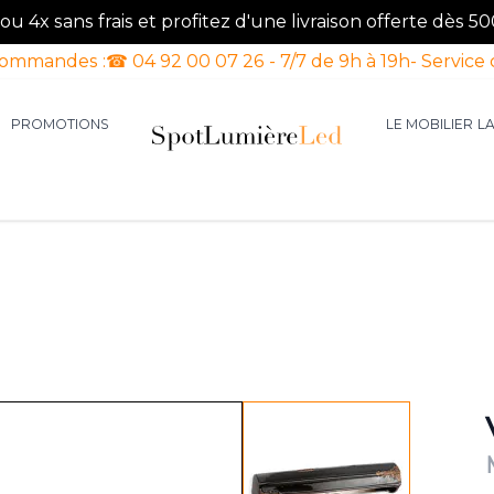
u 4x sans frais et profitez d'une livraison offerte dès 50
commandes :
☎ 04 92 00 07 26 - 7/7 de 9h à 19h
- Service 
PROMOTIONS
LE MOBILIER
L
aires d'intérieur
our la catégorie Luminaires d'extérieur
le sous-menu pour la catégorie Luminaires Luxe
View larger image