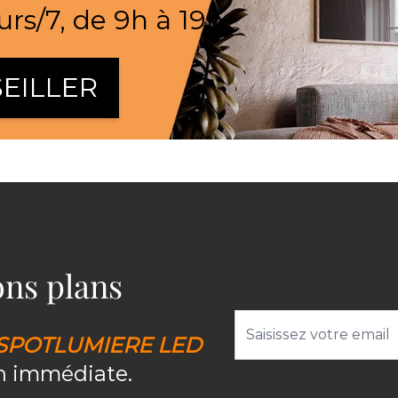
urs/7, de 9h à 19h
EILLER
bons plans
Adresse email
SPOTLUMIERE LED
on immédiate.