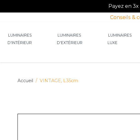
Payez en 3x o
Conseils & 
Allez au contenu
LUMINAIRES
LUMINAIRES
LUMINAIRES
D'INTÉRIEUR
D'EXTÉRIEUR
LUXE
Afficher le sous-menu pour la catégorie Lumin
Afficher le sous-menu p
Afficher 
Accueil
/
VINTAGE, L35cm