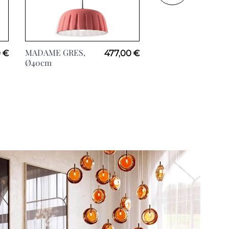
MADAME GRES,
LARIAT Blanc,
 €
477,00 €
Ø40cm
H87cm