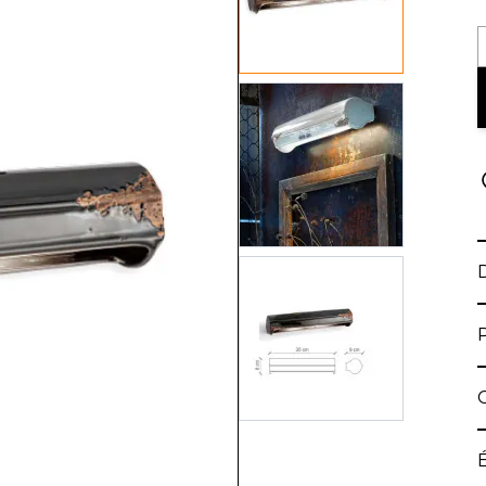
View larger image
View larger image