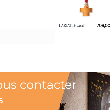
LARIAT, H74cm
708,00
ous contacter
6