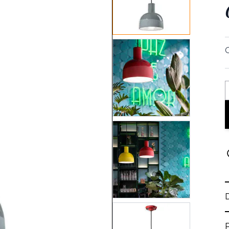
View larger image
C
View larger image
View larger image