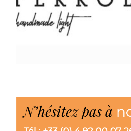
N’hésitez pas à
n
Tél : +33 (0) 4 92 00 07 2