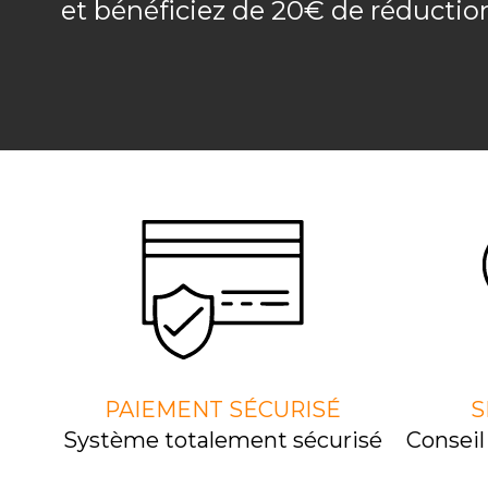
et bénéficiez de 20€ de réducti
PAIEMENT SÉCURISÉ
S
Système totalement sécurisé
Consei