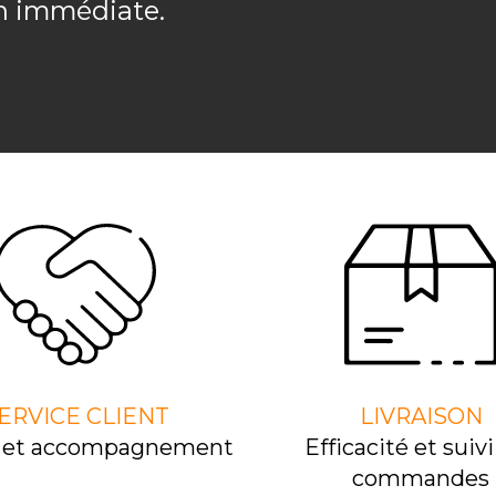
on immédiate.
ERVICE CLIENT
LIVRAISON
l et accompagnement
Efﬁcacité et suivi
commandes