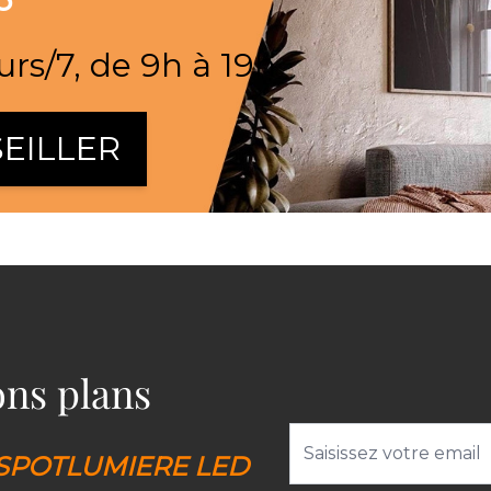
urs/7, de 9h à 19h
EILLER
bons plans
Adresse email
SPOTLUMIERE LED