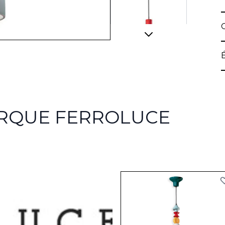
View larger image
ARQUE FERROLUCE
View larger image
View larger image