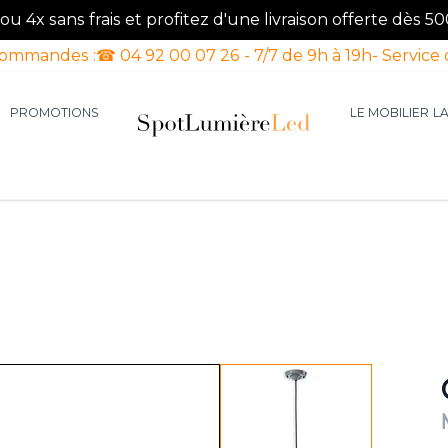
u 4x sans frais et profitez d'une livraison offerte dès 50
commandes :
☎ 04 92 00 07 26 - 7/7 de 9h à 19h
- Service 
PROMOTIONS
LE MOBILIER
L
aires d'intérieur
our la catégorie Luminaires d'extérieur
le sous-menu pour la catégorie Luminaires Luxe
View larger image