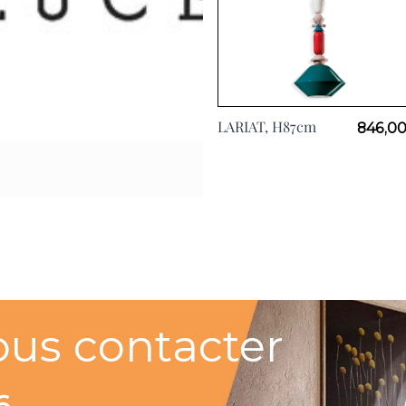
LARIAT, H87cm
846,00
ous contacter
6