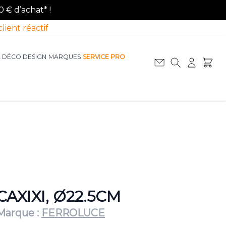
0 € d’achat* !
client réactif
A DÉCO DESIGN
MARQUES
SERVICE PRO
Afficher le sous-menu pour la catégorie La D
Afficher le sous-menu pour la catégorie Le Mobilier
CAXIXI, Ø22.5CM
Marque :
FERROLUCE