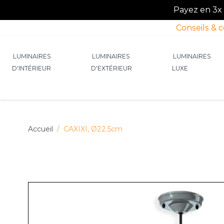
Payez en 3x o
Conseils & 
Allez au contenu
LUMINAIRES
LUMINAIRES
LUMINAIRES
D'INTÉRIEUR
D'EXTÉRIEUR
LUXE
Afficher le sous-menu pour la catégorie Lumin
Afficher le sous-menu p
Afficher 
Accueil
/
CAXIXI, Ø22.5cm