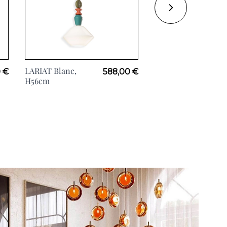
LARIAT Blanc,
LARIAT, H56cm
 €
588,00 €
H56cm