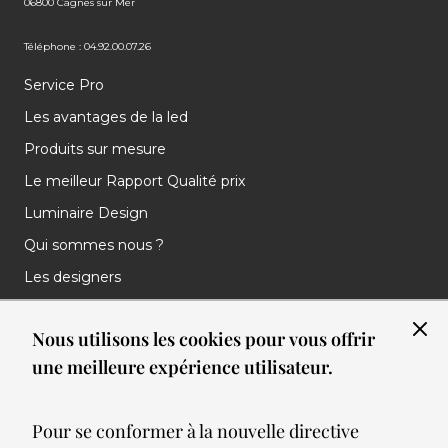
06800 Cagnes sur Mer
Téléphone : 04.92.00.07.26
Service Pro
Les avantages de la led
Produits sur mesure
Le meilleur Rapport Qualité prix
Luminaire Design
Qui sommes nous ?
Les designers
Les marques
Nous utilisons les cookies pour vous offrir
Nos réalisations
une meilleure expérience utilisateur.
Nos Clients
Les nouveautés
Pour se conformer à la nouvelle directive
Meilleures ventes