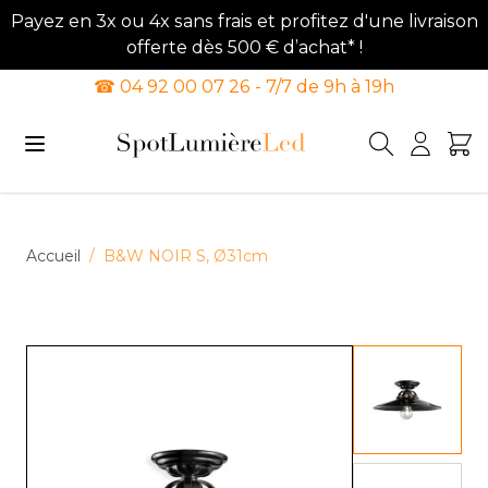
Payez en 3x ou 4x sans frais et profitez d'une livraison
offerte dès 500 € d’achat* !
☎ 04 92 00 07 26 - 7/7 de 9h à 19h
Allez au contenu
Accueil
/
B&W NOIR S, Ø31cm
View lar
View lar