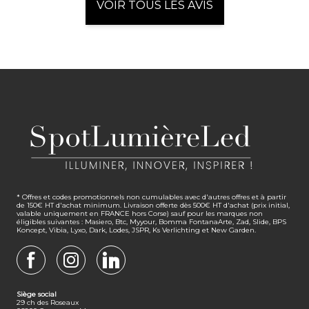
VOIR TOUS LES AVIS
* Offres et codes promotionnels non cumulables avec d'autres offres et à partir
de 150€ HT d'achat minimum. Livraison offerte dès 500€ HT d'achat (prix initial,
valable uniquement en FRANCE hors Corse) sauf pour les marques non
éligibles suivantes : Masiero, Btc, Myyour, Bomma FontanaArte, Zad, Slide, BPS
Koncept, Vibia, Lyxo, Dark, Lodes, JSPR, Ks Verlichting et New Garden.
FACEBOOK
INSTAGRAM
LINKEDIN
Siège social
29 ch des Roseaux