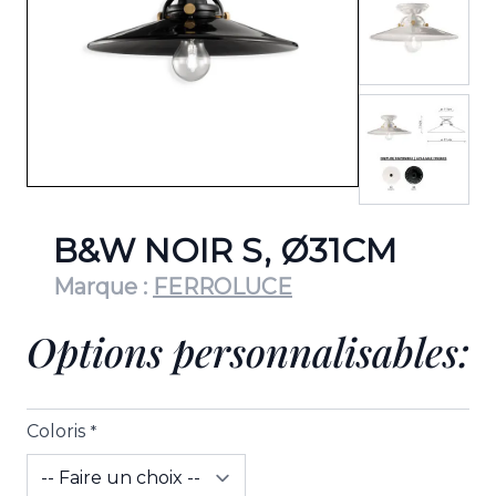
View lar
B&W NOIR S, Ø31CM
Marque :
FERROLUCE
Options personnalisables:
Coloris
*