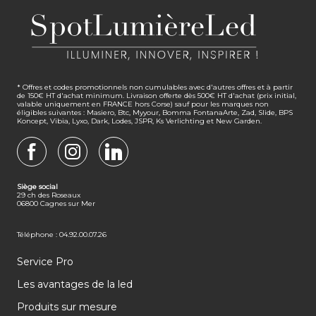
* Offres et codes promotionnels non cumulables avec d'autres offres et à partir
de 150€ HT d'achat minimum. Livraison offerte dès 500€ HT d'achat (prix initial,
valable uniquement en FRANCE hors Corse) sauf pour les marques non
éligibles suivantes : Masiero, Btc, Myyour, Bomma FontanaArte, Zad, Slide, BPS
Koncept, Vibia, Lyxo, Dark, Lodes, JSPR, Ks Verlichting et New Garden.
FACEBOOK
INSTAGRAM
LINKEDIN
Siège social
29 ch des Roseaux
06800 Cagnes sur Mer
Téléphone : 04.92.00.07.26
Service Pro
Les avantages de la led
Produits sur mesure