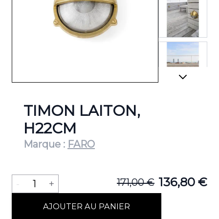
View lar
View lar
TIMON LAITON,
H22CM
Marque :
FARO
View lar
Quantité
136,80 €
171,00 €
-
1
+
AJOUTER AU PANIER