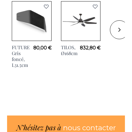
FUTURE
TILOS,
MINE
80,00 €
832,80 €
Gris
Ø168cm
foncé,
L31.5cm
N’hésitez pas à
nous contacter