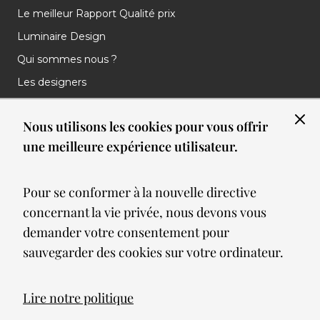
Le meilleur Rapport Qualité prix
Luminaire Design
Qui sommes nous ?
Les designers
Les marques
Nous utilisons les cookies pour vous offrir
Nos réalisations
une meilleure expérience utilisateur.
Nos Clients
Les nouveautés
Pour se conformer à la nouvelle directive
Meilleures ventes
concernant la vie privée, nous devons vous
Blog
demander votre consentement pour
sauvegarder des cookies sur votre ordinateur.
© 2026 Spot lumiere led. All Rights Reserved
Lire notre politique