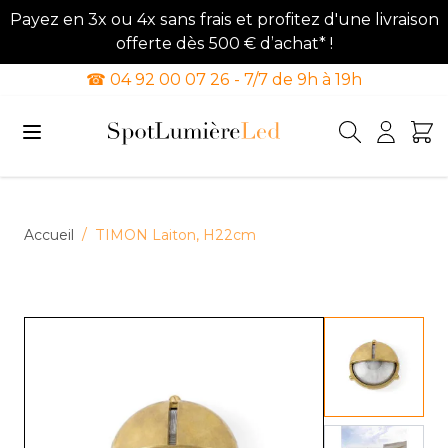
Payez en 3x ou 4x sans frais et profitez d'une livraison
offerte dès 500 € d’achat* !
☎ 04 92 00 07 26 - 7/7 de 9h à 19h
Allez au contenu
Accueil
/
TIMON Laiton, H22cm
View lar
View lar