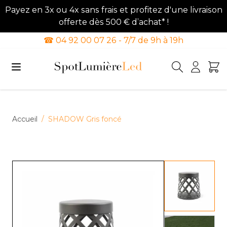
Payez en 3x ou 4x sans frais et profitez d'une livraison
offerte dès 500 € d’achat* !
☎ 04 92 00 07 26 - 7/7 de 9h à 19h
Allez au contenu
Accueil
/
SHADOW Gris foncé
View lar
View lar