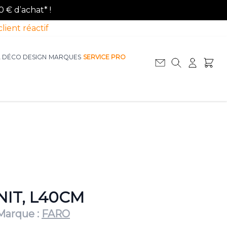
0 € d’achat* !
client réactif
A DÉCO DESIGN
MARQUES
SERVICE PRO
Afficher le sous-menu pour la catégorie La D
Afficher le sous-menu pour la catégorie Le Mobilier
NIT, L40CM
Marque :
FARO