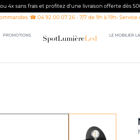
u 4x sans frais et profitez d'une livraison offerte dès 50
commandes :
☎ 04 92 00 07 26 - 7/7 de 9h à 19h
- Service 
PROMOTIONS
LE MOBILIER
L
aires d'intérieur
our la catégorie Luminaires d'extérieur
le sous-menu pour la catégorie Luminaires Luxe
View larger image