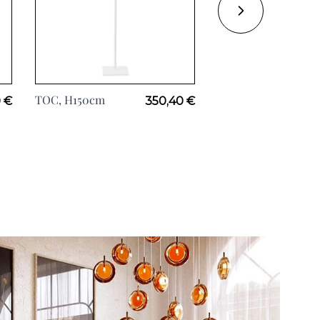
TOC, H150cm
COSTAS, Rotin
 €
350,40 €