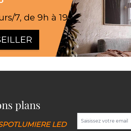
urs/7, de 9h à 19h
EILLER
bons plans
Adresse email
SPOTLUMIERE LED