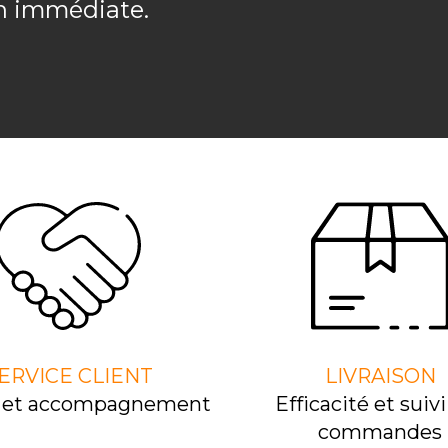
on immédiate.
ERVICE CLIENT
LIVRAISON
l et accompagnement
Efﬁcacité et suivi
commandes