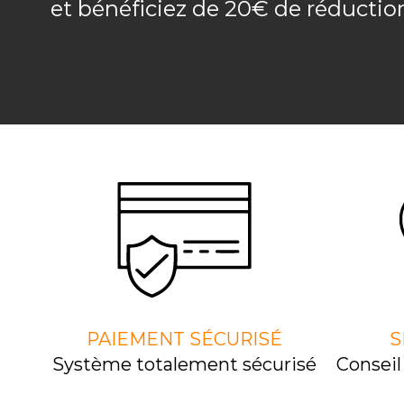
et bénéficiez de 20€ de réducti
PAIEMENT SÉCURISÉ
S
Système totalement sécurisé
Consei