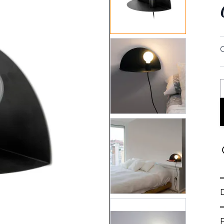
View larger image
View larger image
View larger image