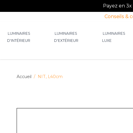
Payez en 3x o
Conseils & 
Allez au contenu
LUMINAIRES
LUMINAIRES
LUMINAIRES
D'INTÉRIEUR
D'EXTÉRIEUR
LUXE
Afficher le sous-menu pour la catégorie Lumin
Afficher le sous-menu p
Afficher 
Accueil
/
NIT, L40cm