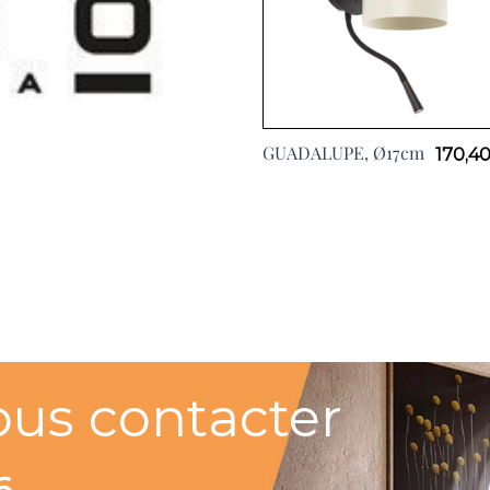
GUADALUPE, Ø17cm
170,40
ous contacter
6