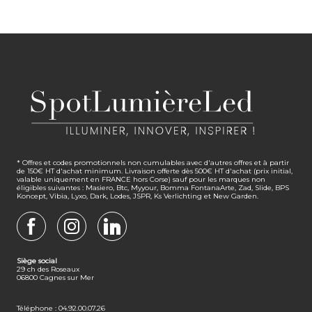
* Offres et codes promotionnels non cumulables avec d'autres offres et à partir
de 150€ HT d'achat minimum. Livraison offerte dès 500€ HT d'achat (prix initial,
valable uniquement en FRANCE hors Corse) sauf pour les marques non
éligibles suivantes : Masiero, Btc, Myyour, Bomma FontanaArte, Zad, Slide, BPS
Koncept, Vibia, Lyxo, Dark, Lodes, JSPR, Ks Verlichting et New Garden.
FACEBOOK
INSTAGRAM
LINKEDIN
Siège social
29 ch des Roseaux
06800 Cagnes sur Mer
Téléphone : 04.92.00.07.26