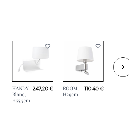
HANDY
ROOM,
AUREA
247,20 €
110,40 €
Blanc,
H29cm
Blanc,
H55,5cm
H9,5cm