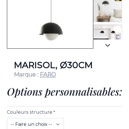
View lar
View lar
MARISOL, Ø30CM
Marque :
FARO
Options personnalisables:
View lar
Couleurs structure
*