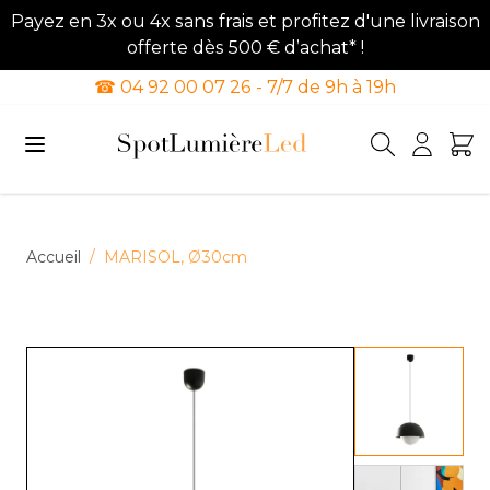
Payez en 3x ou 4x sans frais et profitez d'une livraison
offerte dès 500 € d’achat* !
☎ 04 92 00 07 26 - 7/7 de 9h à 19h
Allez au contenu
Accueil
/
MARISOL, Ø30cm
View lar
View lar