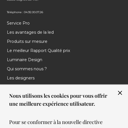
Téléphone : 04.92.00.07.26
Service Pro
Les avantages de la led
Produits sur mesure
Le meilleur Rapport Qualité prix
Luminaire Design
Qui sommes nous ?
Les designers
Les marques
Nous utilisons les cookies pour vous offrir
Nos réalisations
une meilleure expérience utilisateur.
Nos Clients
Les nouveautés
Pour se conformer à la nouvelle directive
Meilleures ventes