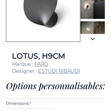
View lar
View lar
LOTUS, H9CM
Marque :
FARO
Designer :
ESTUDI RIBAUDI
View lar
Options personnalisables:
Dimensions
*