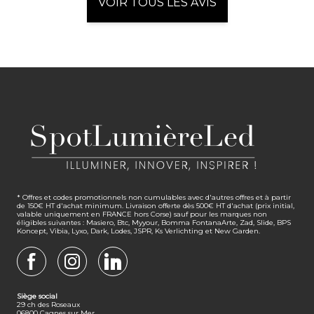
VOIR TOUS LES AVIS
* Offres et codes promotionnels non cumulables avec d'autres offres et à partir
de 150€ HT d'achat minimum. Livraison offerte dès 500€ HT d'achat (prix initial,
valable uniquement en FRANCE hors Corse) sauf pour les marques non
éligibles suivantes : Masiero, Btc, Myyour, Bomma FontanaArte, Zad, Slide, BPS
Koncept, Vibia, Lyxo, Dark, Lodes, JSPR, Ks Verlichting et New Garden.
FACEBOOK
INSTAGRAM
LINKEDIN
Siège social
29 ch des Roseaux
06800 Cagnes sur Mer