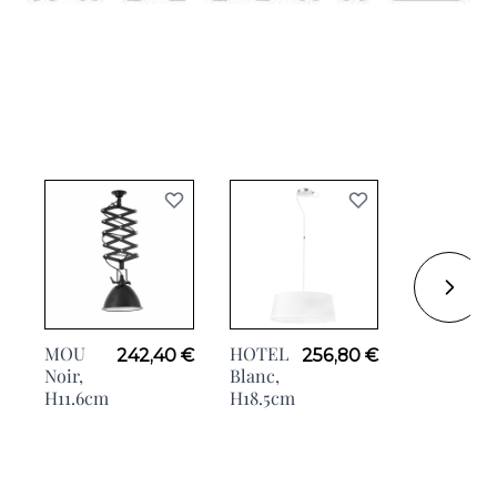
MOU
HOTEL
LOU,
242,40 €
256,80 €
3
Noir,
Blanc,
H50cm
H11.6cm
H18.5cm