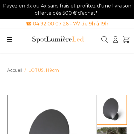
Payez en 3x ou 4x sans frais et profitez d'une livraison
offerte dès 500 € d’achat* !
☎ 04 92 00 07 26 - 7/7 de 9h à 19h
Allez au contenu
Accueil
/
LOTUS, H9cm
View lar
View lar