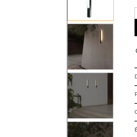
View larger image
View larger image
View larger image