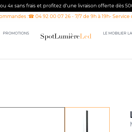
u 4x sans frais et profitez d'une livraison offerte dès 50
commandes :
☎ 04 92 00 07 26 - 7/7 de 9h à 19h
- Service 
PROMOTIONS
LE MOBILIER
L
aires d'intérieur
our la catégorie Luminaires d'extérieur
le sous-menu pour la catégorie Luminaires Luxe
View larger image