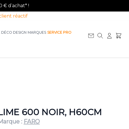
0 € d’achat* !
client réactif
A DÉCO DESIGN
MARQUES
SERVICE PRO
Afficher le sous-menu pour la catégorie La D
Afficher le sous-menu pour la catégorie Le Mobilier
LIME 600 NOIR, H60CM
Marque :
FARO