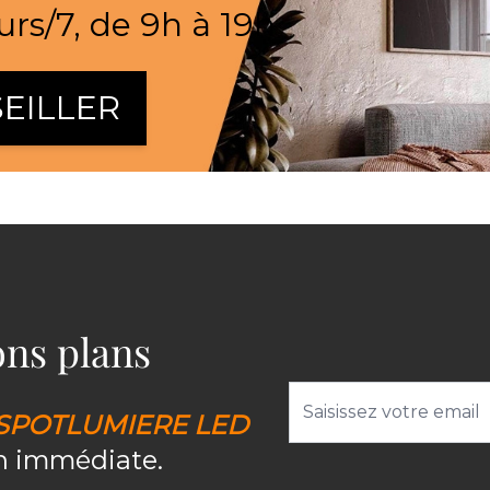
urs/7, de 9h à 19h
EILLER
bons plans
Adresse email
SPOTLUMIERE LED
on immédiate.