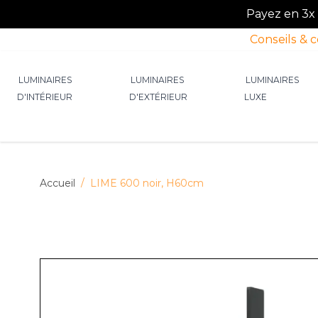
Payez en 3x o
Conseils & 
Allez au contenu
LUMINAIRES
LUMINAIRES
LUMINAIRES
D'INTÉRIEUR
D'EXTÉRIEUR
LUXE
Afficher le sous-menu pour la catégorie Lumin
Afficher le sous-menu p
Afficher 
Accueil
/
LIME 600 noir, H60cm