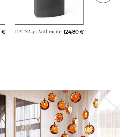
DATNA 44 Anthracite
MILA Anthracite,
 €
124,80 €
H24cm