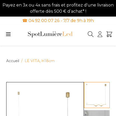
Payez en 3x ou 4x sans frais et profitez d'une livraison
offerte dès 500 € d’achat* !
☎ 04 92 00 07 26 - 7/7 de 9h à 19h
Allez au contenu
Accueil
/
LE VITA, H18cm
View lar
View lar