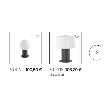
MOON
MUFFIN,
GALA,
100,80 €
103,20 €
H25.9cm
H32cm