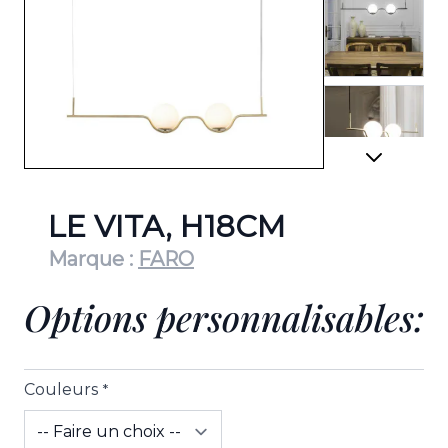
View lar
View lar
LE VITA, H18CM
Marque :
FARO
Options personnalisables:
View lar
Couleurs
*
View lar