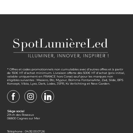
* Offres et codes promotionnels non cumulables avec d'autres offres et à partir
de 150€ HT d'achat minimum. Livraison offerte dès 500€ HT d'achat (prix initial,
valable uniquement en FRANCE hors Corse) sauf pour les marques non
éligibles suivantes : Masiero, Btc, Myyour, Bomma FontanaArte, Zad, Slide, BPS
Koncept, Vibia, Lyxo, Dark, Lodes, JSPR, Ks Verlichting et New Garden.
FACEBOOK
INSTAGRAM
LINKEDIN
Siège social
29 ch des Roseaux
06800 Cagnes sur Mer
Téléphone : 04.92.00.07.26