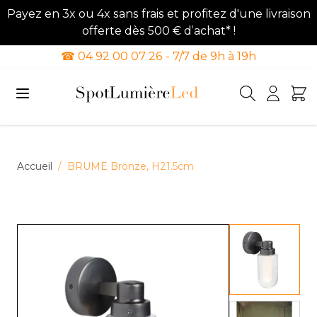
Payez en 3x ou 4x sans frais et profitez d'une livraison
offerte dès 500 € d’achat* !
☎ 04 92 00 07 26 - 7/7 de 9h à 19h
Allez au contenu
Accueil
/
BRUME Bronze, H21.5cm
View lar
View lar