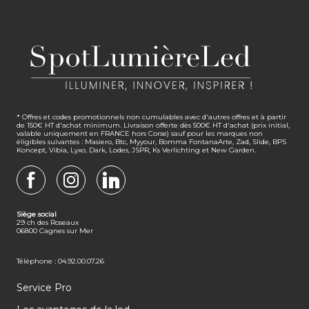
* Offres et codes promotionnels non cumulables avec d'autres offres et à partir
de 150€ HT d'achat minimum. Livraison offerte dès 500€ HT d'achat (prix initial,
valable uniquement en FRANCE hors Corse) sauf pour les marques non
éligibles suivantes : Masiero, Btc, Myyour, Bomma FontanaArte, Zad, Slide, BPS
Koncept, Vibia, Lyxo, Dark, Lodes, JSPR, Ks Verlichting et New Garden.
FACEBOOK
INSTAGRAM
LINKEDIN
Siège social
29 ch des Roseaux
06800 Cagnes sur Mer
Téléphone : 04.92.00.07.26
Service Pro