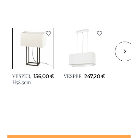
VESPER,
VESPER
VESPER,
156,00 €
247,20 €
4
H58.5cm
H135cm