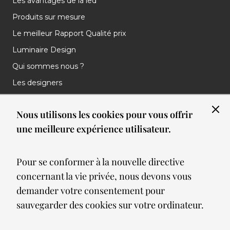
Les avantages de la led
Produits sur mesure
Le meilleur Rapport Qualité prix
Luminaire Design
Qui sommes nous ?
Les designers
Les marques
Nous utilisons les cookies pour vous offrir
Nos réalisations
une meilleure expérience utilisateur.
Nos Clients
Les nouveautés
Pour se conformer à la nouvelle directive
Meilleures ventes
concernant la vie privée, nous devons vous
Blog
demander votre consentement pour
sauvegarder des cookies sur votre ordinateur.