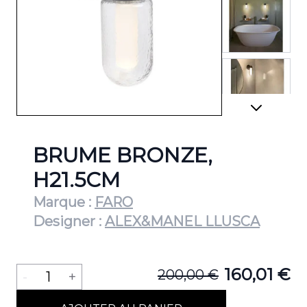
View lar
View lar
BRUME BRONZE,
H21.5CM
Marque :
FARO
View lar
Designer :
ALEX&MANEL LLUSCA
Quantité
160,01 €
200,00 €
-
1
+