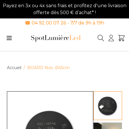
Payez en 3x ou 4x sans frais et profitez d'une livraison
offerte dès 500 € d’achat* !
☎ 04 92 00 07 26 - 7/7 de 9h à 19h
Allez au contenu
Accueil
/
BOARD Noir, Ø45cm
View lar
View lar