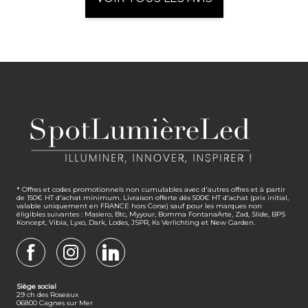
* Offres et codes promotionnels non cumulables avec d'autres offres et à partir
de 150€ HT d'achat minimum. Livraison offerte dès 500€ HT d'achat (prix initial,
valable uniquement en FRANCE hors Corse) sauf pour les marques non
éligibles suivantes : Masiero, Btc, Myyour, Bomma FontanaArte, Zad, Slide, BPS
Koncept, Vibia, Lyxo, Dark, Lodes, JSPR, Ks Verlichting et New Garden.
FACEBOOK
INSTAGRAM
LINKEDIN
Siège social
29 ch des Roseaux
06800 Cagnes sur Mer