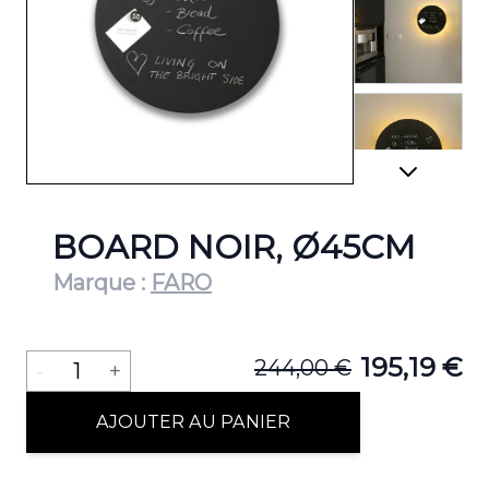
View lar
View lar
BOARD NOIR, Ø45CM
Marque :
FARO
Quantité
195,19 €
244,00 €
-
1
+
AJOUTER AU PANIER