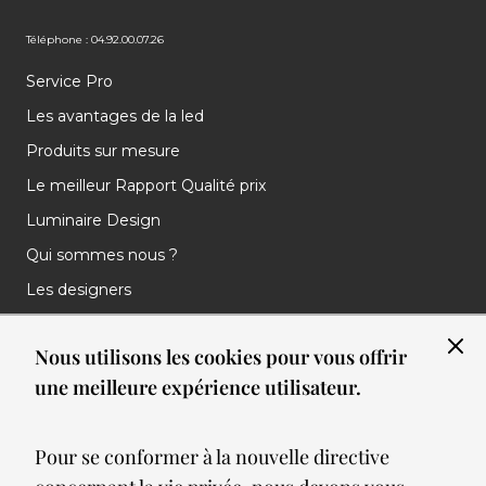
Téléphone : 04.92.00.07.26
Service Pro
Les avantages de la led
Produits sur mesure
Le meilleur Rapport Qualité prix
Luminaire Design
Qui sommes nous ?
Les designers
Les marques
Nous utilisons les cookies pour vous offrir
Nos réalisations
une meilleure expérience utilisateur.
Nos Clients
Les nouveautés
Pour se conformer à la nouvelle directive
Meilleures ventes