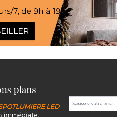
urs/7, de 9h à 19h
EILLER
bons plans
Adresse email
SPOTLUMIERE LED
on immédiate.