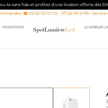
u 4x sans frais et profitez d'une livraison offerte dès 50
commandes :
☎ 04 92 00 07 26 - 7/7 de 9h à 19h
- Service 
PROMOTIONS
LE MOBILIER
L
aires d'intérieur
our la catégorie Luminaires d'extérieur
le sous-menu pour la catégorie Luminaires Luxe
View larger image