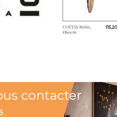
COSTAS Rotin,
115,2
Ø60cm
ous contacter
6