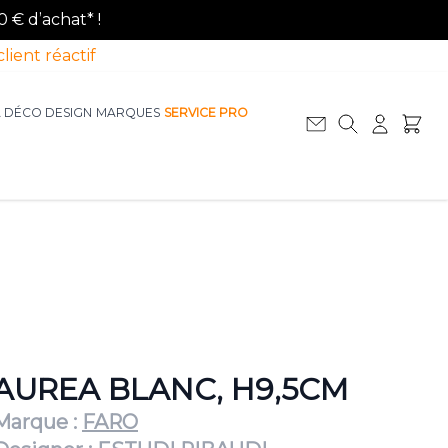
0 € d’achat* !
client réactif
A DÉCO DESIGN
MARQUES
SERVICE PRO
Afficher le sous-menu pour la catégorie La D
Afficher le sous-menu pour la catégorie Le Mobilier
AUREA BLANC, H9,5CM
Marque :
FARO