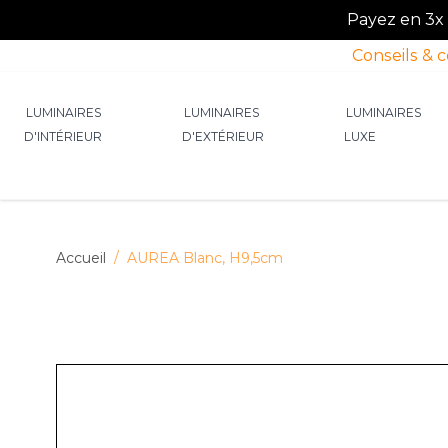
Payez en 3x o
Conseils & 
Allez au contenu
LUMINAIRES
LUMINAIRES
LUMINAIRES
D'INTÉRIEUR
D'EXTÉRIEUR
LUXE
Afficher le sous-menu pour la catégorie Lumin
Afficher le sous-menu p
Afficher 
Accueil
/
AUREA Blanc, H9,5cm