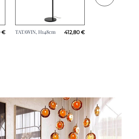
TATAWIN, H148cm
BUDDY, H17cm
0 €
412,80 €