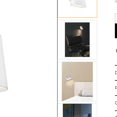
View larger image
View larger image
View larger image