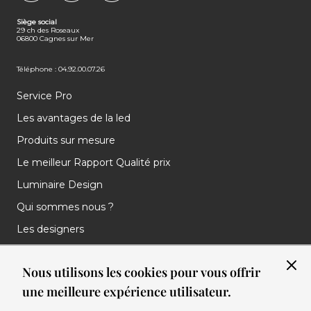
FACEBOOK
INSTAGRAM
LINKEDIN
Siège social
29 ch des Roseaux
06800 Cagnes sur Mer
Téléphone : 04.92.00.07.26
Service Pro
Les avantages de la led
Produits sur mesure
Le meilleur Rapport Qualité prix
Luminaire Design
Qui sommes nous ?
Les designers
Les marques
Nous utilisons les cookies pour vous offrir
Nos réalisations
une meilleure expérience utilisateur.
Nos Clients