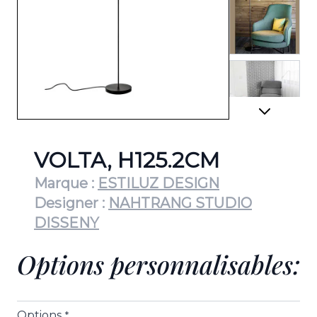
View lar
View lar
VOLTA, H125.2CM
Marque :
ESTILUZ DESIGN
Designer :
NAHTRANG STUDIO
DISSENY
View lar
Options personnalisables:
View lar
Options
*