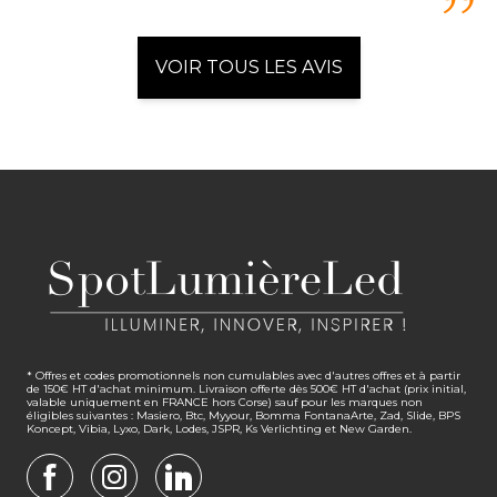
VOIR TOUS LES AVIS
* Offres et codes promotionnels non cumulables avec d'autres offres et à partir
de 150€ HT d'achat minimum. Livraison offerte dès 500€ HT d'achat (prix initial,
valable uniquement en FRANCE hors Corse) sauf pour les marques non
éligibles suivantes : Masiero, Btc, Myyour, Bomma FontanaArte, Zad, Slide, BPS
Koncept, Vibia, Lyxo, Dark, Lodes, JSPR, Ks Verlichting et New Garden.