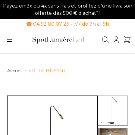
Payez en 3x ou 4x sans frais et profitez d'une livraison
offerte dès 500 € d’achat* !
☎ 04 92 00 07 26 - 7/7 de 9h à 19h
Allez au contenu
Accueil
/
VOLTA, H125.2cm
View lar
View lar