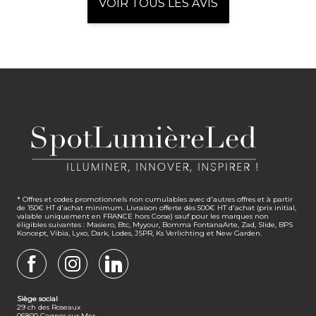
VOIR TOUS LES AVIS
* Offres et codes promotionnels non cumulables avec d'autres offres et à partir
de 150€ HT d'achat minimum. Livraison offerte dès 500€ HT d'achat (prix initial,
valable uniquement en FRANCE hors Corse) sauf pour les marques non
éligibles suivantes : Masiero, Btc, Myyour, Bomma FontanaArte, Zad, Slide, BPS
Koncept, Vibia, Lyxo, Dark, Lodes, JSPR, Ks Verlichting et New Garden.
FACEBOOK
INSTAGRAM
LINKEDIN
Siège social
29 ch des Roseaux
06800 Cagnes sur Mer