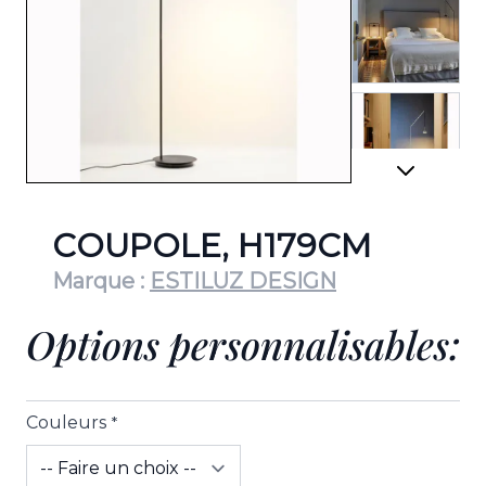
View lar
View lar
COUPOLE, H179CM
Marque :
ESTILUZ DESIGN
Options personnalisables:
View lar
Couleurs
*