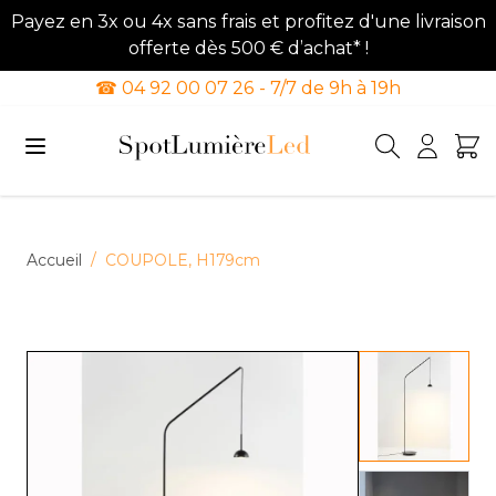
Payez en 3x ou 4x sans frais et profitez d'une livraison
offerte dès 500 € d’achat* !
☎ 04 92 00 07 26 - 7/7 de 9h à 19h
Allez au contenu
Accueil
/
COUPOLE, H179cm
View lar
View lar