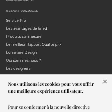
Téléphone : 04.92.00.07.26
Service Pro
Les avantages de la led
Produits sur mesure
Le meilleur Rapport Qualité prix
Luminaire Design
Qui sommes nous ?
Les designers
Les marques
Nous utilisons les cookies pour vous offrir
Nos réalisations
une meilleure expérience utilisateur.
Nos Clients
Les nouveautés
Pour se conformer à la nouvelle directive
Meilleures ventes