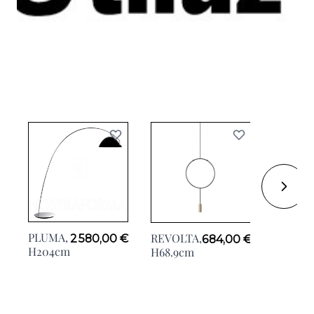
PLUMA,
REVOLTA,
REVOLT
2 580,00 €
684,00 €
H204cm
H68.9cm
H61.5c